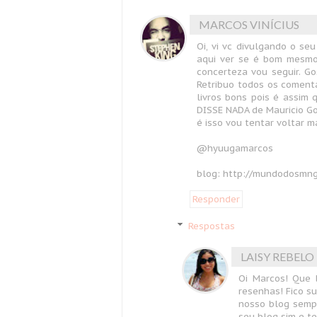
MARCOS VINÍCIUS
Oi, vi vc divulgando o s
aqui ver se é bom mesmo
concerteza vou seguir. G
Retribuo todos os coment
livros bons pois é assim
DISSE NADA de Mauricio G
é isso vou tentar voltar ma
@hyuugamarcos
blog: http://mundodosmng
Responder
Respostas
LAISY REBELO
Oi Marcos! Que 
resenhas! Fico su
nosso blog semp
seu blog sim e te