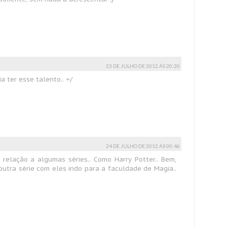
23 DE JULHO DE 2012 ÀS 20:20
ia ter esse talento.. =/
24 DE JULHO DE 2012 ÀS 00:46
relação a algumas séries.. Como Harry Potter.. Bem,
outra série com eles indo para a faculdade de Magia..