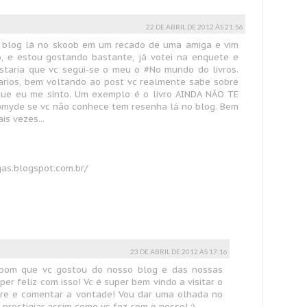
22 DE ABRIL DE 2012 ÀS 21:56
eu blog lá no skoob em um recado de uma amiga e vim
, e estou gostando bastante, já votei na enquete e
ostaria que vc segui-se o meu o #No mundo do livros.
arios, bem voltando ao post vc realmente sabe sobre
 que eu me sinto. Um exemplo é o livro AINDA NÃO TE
omyde se vc não conhece tem resenha lá no blog. Bem
is vezes...
as.blogspot.com.br/
23 DE ABRIL DE 2012 ÀS 17:16
bom que vc gostou do nosso blog e das nossas
per feliz com isso! Vc é super bem vindo a visitar o
re e comentar a vontade! Vou dar uma olhada no
 prestigiar assim como vc fez com o nosso! ;)