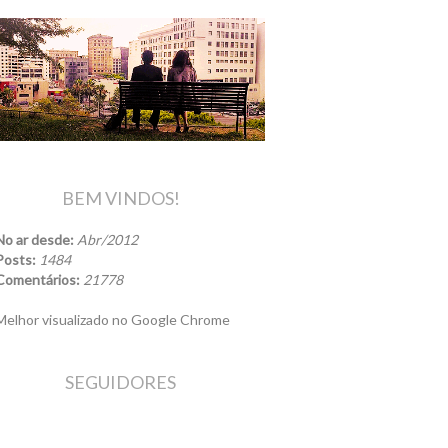
BEM VINDOS!
No ar desde:
Abr/2012
Posts:
1484
Comentários:
21778
elhor visualizado no Google Chrome
SEGUIDORES