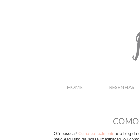
HOME
RESENHAS
COMO 
Olá pessoal!
Como eu realmente
é o blog da d
meio esquisito da nossa imaginação, ou como