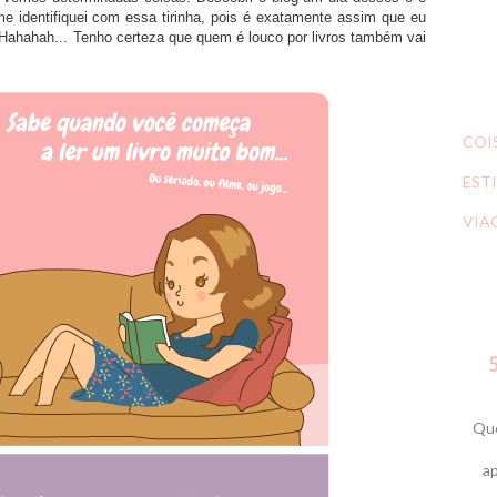
me identifiquei com essa tirinha, pois é exatamente assim que eu
 Hahahah... Tenho certeza que quem é louco por livros também vai
COI
ESTI
VIA
5
Que
ap