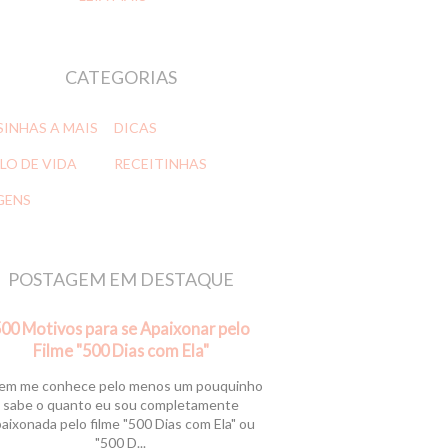
CATEGORIAS
SINHAS A MAIS
DICAS
LO DE VIDA
RECEITINHAS
GENS
POSTAGEM EM DESTAQUE
00 Motivos para se Apaixonar pelo
Filme "500 Dias com Ela"
m me conhece pelo menos um pouquinho
sabe o quanto eu sou completamente
aixonada pelo filme "500 Dias com Ela" ou
"500 D...