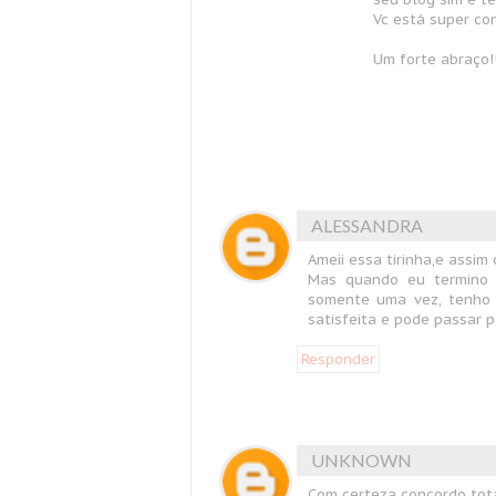
Vc está super con
Um forte abraço!!
ALESSANDRA
Ameii essa tirinha,e assi
Mas quando eu termino
somente uma vez, tenho 
satisfeita e pode passar p
Responder
UNKNOWN
Com certeza concordo tota