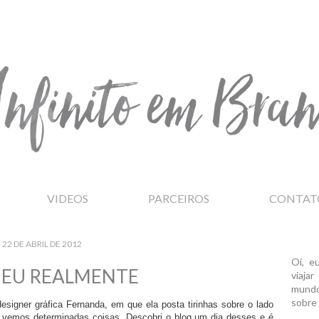
VIDEOS
PARCEIROS
CONTAT
22 DE ABRIL DE 2012
Oi, e
EU REALMENTE
viaja
mundo
sobre 
esigner gráfica Fernanda, em que ela posta tirinhas sobre o lado
 vemos determinadas coisas. Descobri o blog um dia desses e é