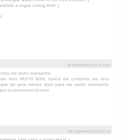
vidado a seguir o blog tbm! ;)
!
10 DE MAIO DE 2012 ÀS 19:06
m como me sinto realmente.
 um livro MUITO BOM, nunca me contento em lelo
que ler pelo menos duas para me sentir realmente
ara os próximos! rsrsrsrs
9 DE JUNHO DE 2012 ÀS 03:00
lmente, sem nada a acrescentar ;)