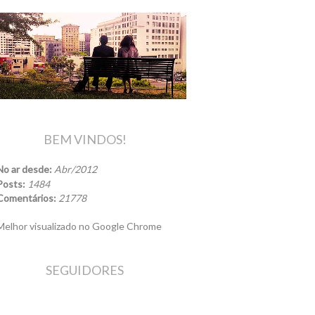
BEM VINDOS!
No ar desde:
Abr/2012
Posts:
1484
Comentários:
21778
elhor visualizado no Google Chrome
SEGUIDORES