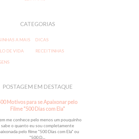
CATEGORIAS
SINHAS A MAIS
DICAS
LO DE VIDA
RECEITINHAS
GENS
POSTAGEM EM DESTAQUE
00 Motivos para se Apaixonar pelo
Filme "500 Dias com Ela"
m me conhece pelo menos um pouquinho
sabe o quanto eu sou completamente
aixonada pelo filme "500 Dias com Ela" ou
"500 D...