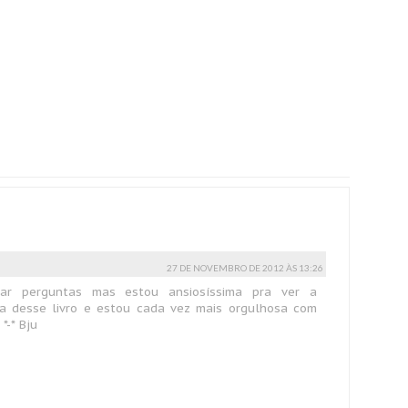
27 DE NOVEMBRO DE 2012 ÀS 13:26
ar perguntas mas estou ansiosíssima pra ver a
ha desse livro e estou cada vez mais orgulhosa com
*-* Bju