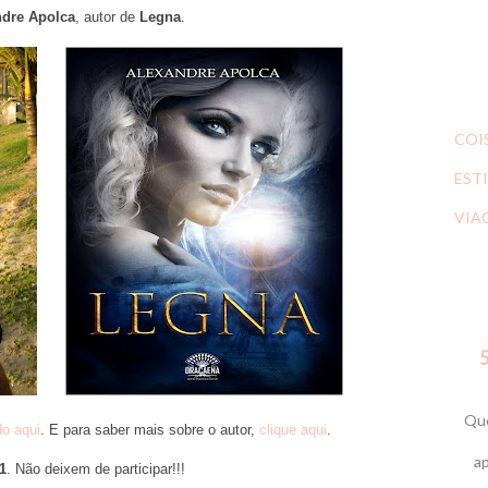
ndre Apolca
, autor de
Legna
.
COI
ESTI
VIA
5
Que
do aqui
. E para saber mais sobre o autor,
clique aqui
.
ap
1
. Não deixem de participar!!!