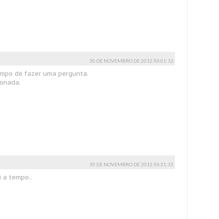
30 DE NOVEMBRO DE 2012 ÀS 01:12
mpo de fazer uma pergunta.
ionada.
30 DE NOVEMBRO DE 2012 ÀS 21:15
 a tempo..