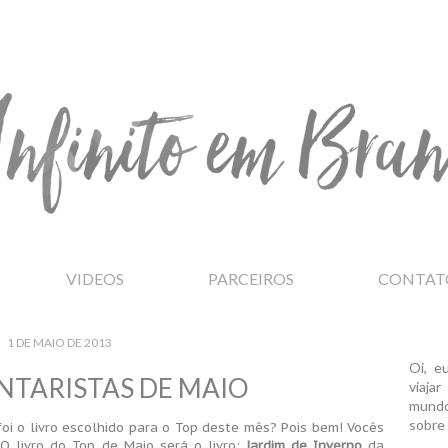
VIDEOS
PARCEIROS
CONTAT
1 DE MAIO DE 2013
Oi, e
TARISTAS DE MAIO
viaja
mundo
sobre 
oi o livro escolhido para o Top deste mês? Pois bem! Vocês
O livro do Top de Maio será o livro:
Jardim de Inverno
da