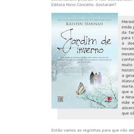
Editora Novo Conceito. Gostaram?
Mered
irmãs 
da fa
para t
a doe
novam
mesmo
confo
muito
histór
a gel
Alasc
morte
que a 
e Nina
mãe e
alicer
que sã
Então vamos as regrinhas para que não d