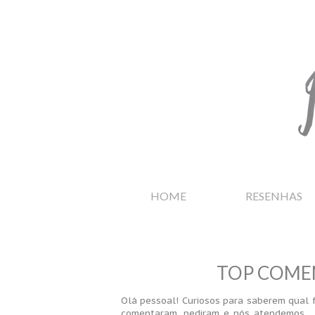
HOME
RESENHAS
TOP COMEN
Olá pessoal! Curiosos para saberem qual f
comentaram, pediram e nós atendemos... 