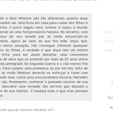
ith e Nina Whiston são tão diferentes quanto duas
podem ser. Uma ficou em casa para cuidar dos filhos e
mília. A outra seguiu seus sonhos e viajou o mundo
ornar-se uma fotojornalista famosa. No entanto, com
COI
nça de seu amado pai, as irmãs encontram-se
ente, agora ao lado de sua fria mãe, Anya, que,
ESTI
 nesta situação, não consegue oferecer qualquer
rto às filhas. A verdade é que Anya tem um motivo
VIA
 forte para ser assim distante: uma comovente
ia de amor que se estende por mais de 65 anos entre
ada Leningrado da Segunda Guerra e o não menos frio
a. Para cumprir uma promessa ao pai em seu leito de
, as irmãs Whiston deverão se esforçar e fazer com
mãe lhes conte esta extraordinária história. Meredith
 vão, finalmente, conhecer o passado secreto de sua
5
 descobrir uma verdade tão terrível que abalará o
ce de sua família... E mudará tudo o que elas pensam
o.
Que
ap
eixem passar nenhum detalhe ok?!