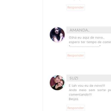
Responder
AMANDA..
Olha eu aqui de novo..
espero ter tempo de comen
*------------------------*
Responder
SUZI
E lah vou eu de novo!!!
Ando meio sem sorte p
comentando!!!
Beijos
Responder