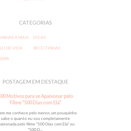
CATEGORIAS
SINHAS A MAIS
DICAS
LO DE VIDA
RECEITINHAS
GENS
POSTAGEM EM DESTAQUE
00 Motivos para se Apaixonar pelo
Filme "500 Dias com Ela"
m me conhece pelo menos um pouquinho
sabe o quanto eu sou completamente
aixonada pelo filme "500 Dias com Ela" ou
"500 D...