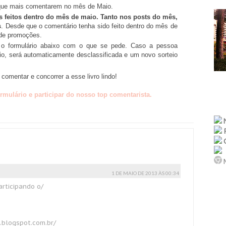
ez que mais comentarem no mês de Maio.
 feitos dentro do mês de maio. Tanto nos posts do mês,
s
. Desde que o comentário tenha sido feito dentro do mês de
de promoções.
z o formulário abaixo com o que se pede. Caso a pessoa
io, será automaticamente desclassificada e um novo sorteio
comentar e concorrer a esse livro lindo!
ormulário e participar do nosso top comentarista.
M
1 DE MAIO DE 2013 ÀS 00:34
articipando o/
.blogspot.com.br/