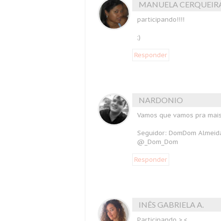
MANUELA CERQUEIR
participando!!!!
;)
Responder
NARDONIO
Vamos que vamos pra mais
Seguidor: DomDom Almeid
@_Dom_Dom
Responder
INÊS GABRIELA A.
Participando >.<