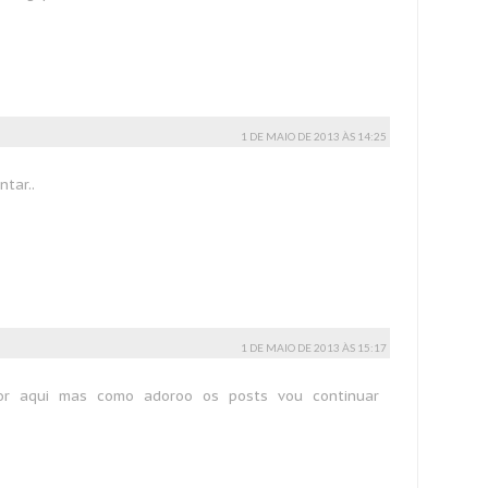
1 DE MAIO DE 2013 ÀS 14:25
tar..
1 DE MAIO DE 2013 ÀS 15:17
or aqui mas como adoroo os posts vou continuar