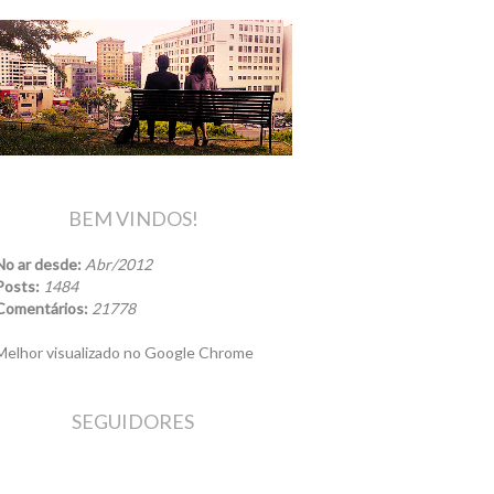
BEM VINDOS!
No ar desde:
Abr/2012
Posts:
1484
Comentários:
21778
elhor visualizado no Google Chrome
SEGUIDORES