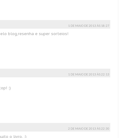
1 DE MAIO DE 2013 ÀS 18:27
elo blog,resenha e super sorteios!
1 DE MAIO DE 2013 ÀS 22:13
op! :)
2 DE MAIO DE 2013 ÀS 22:30
to o livro. :)