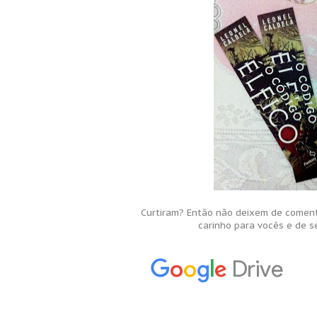
Curtiram? Então não deixem de coment
carinho para vocês e de s