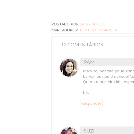
POSTADO POR
LAISY REBELO
MARCADORES:
TOP COMENTARISTA
13 COMENTÁRIOS
PAM
Maio foi por tao pouquinho
La vamos nós d novooo! \o
Quero o primeiro kit.. esper
bjs
Responder
SUZI