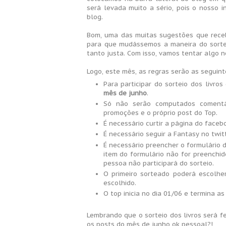
será levada muito a sério, pois o nosso 
blog.
Bom, uma das muitas sugestões que rece
para que mudássemos a maneira do sorte
tanto justa. Com isso, vamos tentar algo n
Logo, este mês, as regras serão as seguint
Para participar do sorteio dos livr
mês de junho
.
Só não serão computados comentá
promoções e o próprio post do Top.
É necessário curtir a página do face
É necessário seguir a Fantasy no twit
É necessário preencher o formulário
item do formulário não for preenchi
pessoa não participará do sorteio.
O primeiro sorteado poderá escolhe
escolhido.
O top inicia no dia 01/06 e termina as
Lembrando que o sorteio dos livros será 
os posts do mês de junho ok pessoal?!