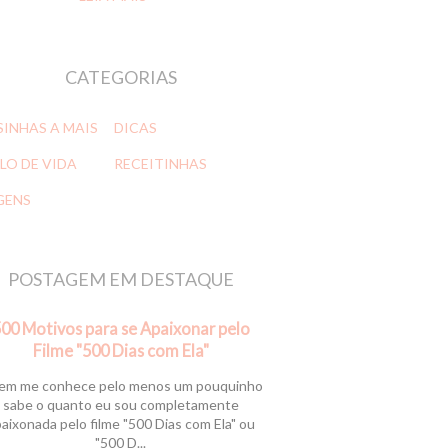
CATEGORIAS
SINHAS A MAIS
DICAS
LO DE VIDA
RECEITINHAS
GENS
POSTAGEM EM DESTAQUE
00 Motivos para se Apaixonar pelo
Filme "500 Dias com Ela"
m me conhece pelo menos um pouquinho
sabe o quanto eu sou completamente
aixonada pelo filme "500 Dias com Ela" ou
"500 D...