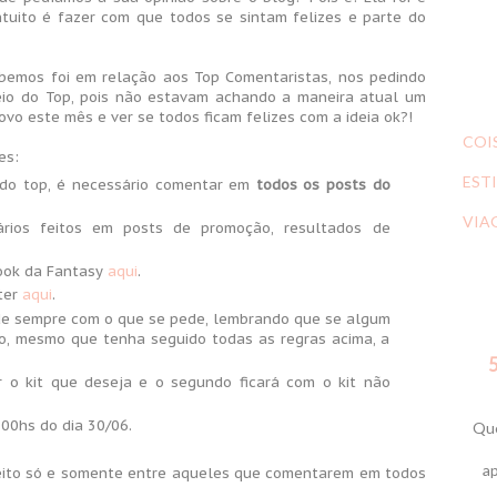
intuito é fazer com que todos se sintam felizes e parte do
bemos foi em relação aos Top Comentaristas, nos pedindo
io do Top, pois não estavam achando a maneira atual um
ovo este mês e ver se todos ficam felizes com a ideia ok?!
COI
es:
ESTI
os do top, é necessário comentar em
todos os posts do
VIA
rios feitos em posts de promoção, resultados de
book da Fantasy
aqui
.
ter
aqui
.
 de sempre com o que se pede, lembrando que se algum
do, mesmo que tenha seguido todas as regras acima, a
5
r o kit que deseja e o segundo ficará com o kit não
 00hs do dia 30/06.
Que
ap
feito só e somente entre aqueles que comentarem em todos