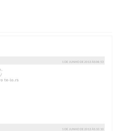
1 DE JUNHO DE 2013 ÀS 08:53
..
/
o te-lo..rs
1 DE JUNHO DE 2013 ÀS 10:10