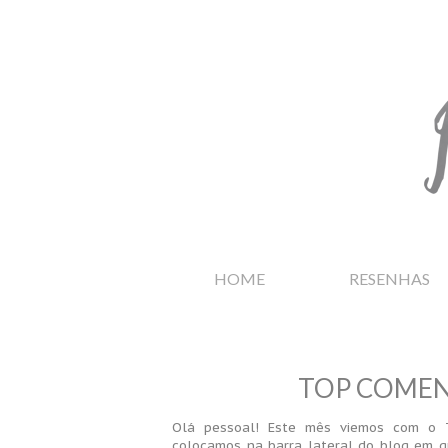
HOME
RESENHAS
TOP COMEN
Olá pessoal! Este mês viemos com o T
colocamos na barra lateral do blog em qu