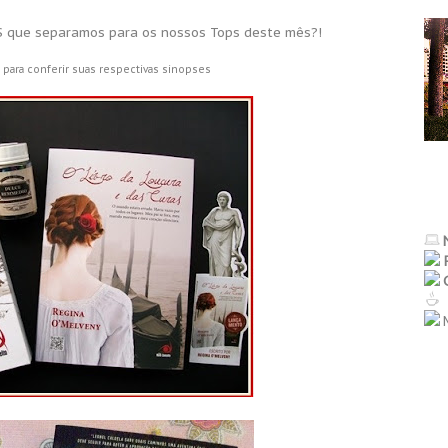
 que separamos para os nossos Tops deste mês?!
 para conferir suas respectivas sinopses
M