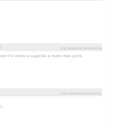
S
1 DE JUNHO DE 2013 ÀS 11:28
mo! Foi ótima a sugestão e muito mais justa.
1 DE JUNHO DE 2013 ÀS 13:52
;)