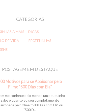
CATEGORIAS
SINHAS A MAIS
DICAS
LO DE VIDA
RECEITINHAS
GENS
POSTAGEM EM DESTAQUE
00 Motivos para se Apaixonar pelo
Filme "500 Dias com Ela"
m me conhece pelo menos um pouquinho
sabe o quanto eu sou completamente
aixonada pelo filme "500 Dias com Ela" ou
"500 D...