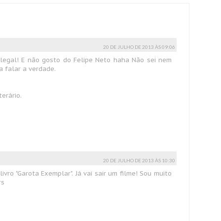
20 DE JULHO DE 2013 ÀS 09:06
 legal! E não gosto do Felipe Neto haha Não sei nem
a falar a verdade.
terário.
20 DE JULHO DE 2013 ÀS 10:30
livro "Garota Exemplar". Já vai sair um filme! Sou muito
rs