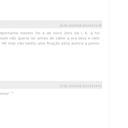
20 DE JULHO DE 2013 ÀS 21:49
mportante mesmo foi a do novo livro da J. K. q foi
sim não queria ler antes de saber q era dela e nem
de HP, mas não tenho uma fixação pela autora a ponto
21 DE JULHO DE 2013 ÀS 19:17
rina! ^^