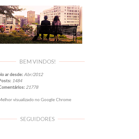
BEM VINDOS!
No ar desde:
Abr/2012
Posts:
1484
Comentários:
21778
elhor visualizado no Google Chrome
SEGUIDORES