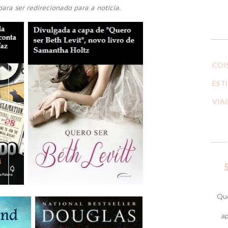
ara ser redirecionado para a notícia.
COI
ESTI
VIA
5
Que
ap