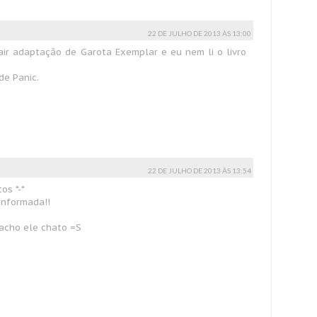
22 DE JULHO DE 2013 ÀS 13:00
air adaptação de Garota Exemplar e eu nem li o livro
de Panic.
22 DE JULHO DE 2013 ÀS 13:54
os *-*
informada!!
acho ele chato =S