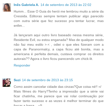
Inês Gabriela A.
14 de setembro de 2013 às 22:02
Humm... Esse O Guia do herói me lembrou muito a série da
Cressida. Editoras sempre tentam publicar algo parecido
com outra série que fez sucesso pra tentar lucrar, mas
enfim...
Já lançaram aqui outro livro baseado nessa mesma série,
Residente Evil, ou estou enganada? Mas de qualquer modo
não faz meu estilo >.< , odiei o que eles fizeram com a
capa de Paranormalcy, a capa ficou até bonita, mas a
americana é perfeita demais, custava comprar os direitos
autorais?? Agora o livro ficou parecendo um chick-lit.
Responder
Suzi
14 de setembro de 2013 às 23:15
Como assim cancelar cidade das cinzas?Que coisa né!! =/
Mais filmes do Harry?Tenho a impressão que a série vai
ficar chatinha, me parece que vai rolar continuação por
fazer tanto sucesso e as vezes é melhor terminar do que
forçar a barra... =S