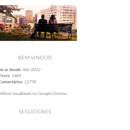
BEM VINDOS!
No ar desde:
Abr/2012
Posts:
1484
Comentários:
21778
elhor visualizado no Google Chrome
SEGUIDORES