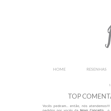
HOME
RESENHAS
1
TOP COMENTA
Vocês pediram... então, nós atendemos!!!
pedidos por vocês da
Novo Conceito
, o 