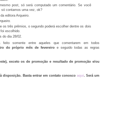
 mesmo post, só será computado um comentário. Se você
as só contamos uma vez, ok?
da editora Arqueiro.
rqueiro.
re os três prêmios, o segundo poderá escolher dentre os dois
foi escolhido.
s do dia 28/02.
á feito somente entre aqueles que comentarem em todos
tro do próprio mês de fevereiro
e seguido todas as regras
 este), exceto os de promoção e resultado de promoção e/ou
 à disposição. Basta entrar em contato conosco
aqui
. Será um