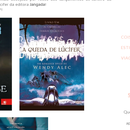
cifer da editora
Jangada
!
?!
COI
ESTI
VIA
5
Que
ap