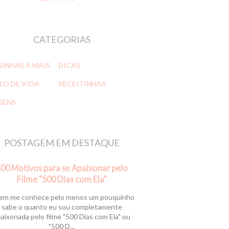
CATEGORIAS
SINHAS A MAIS
DICAS
LO DE VIDA
RECEITINHAS
GENS
POSTAGEM EM DESTAQUE
00 Motivos para se Apaixonar pelo
Filme "500 Dias com Ela"
m me conhece pelo menos um pouquinho
sabe o quanto eu sou completamente
aixonada pelo filme "500 Dias com Ela" ou
"500 D...