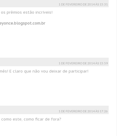
1 DE FEVEREIRO DE 2014 ÀS 15:31
 os prêmios estão incríveis!
eyonce.blogspot.com.br
1 DE FEVEREIRO DE 2014 ÀS 15:59
ês! E claro que não vou deixar de participar!
1 DE FEVEREIRO DE 2014 ÀS 17:26
como este, como ficar de fora?