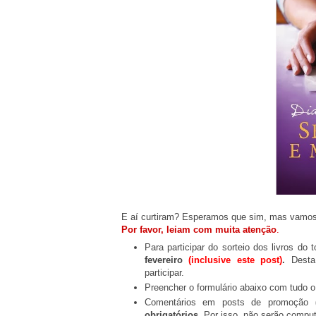
E aí curtiram?
Esperamos que sim, m
as vamos 
Por favor, leiam com muita atenção
.
Para participar do sorteio dos livros d
fevereiro
(inclusive este post)
.
Dest
participar.
Preencher o formulário abaixo com tudo o
Comentários em posts de promoção
obrigatórios
. Por isso, não serão compu