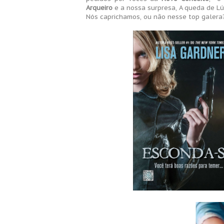
Arqueiro
e a nossa surpresa, A queda de Lú
Nós caprichamos, ou não nesse top galera