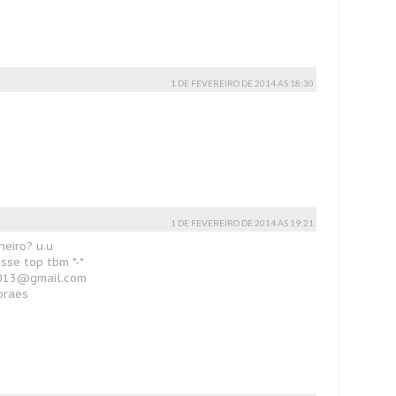
1 DE FEVEREIRO DE 2014 ÀS 18:30
1 DE FEVEREIRO DE 2014 ÀS 19:21
neiro? u.u
sse top tbm *-*
2013@gmail.com
oraes