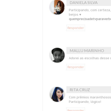
DANIELA SILVA
Participando, com certeza,
beijos ♥
quemprecisadetvparaverb
Responder
MALLU MARINHO
Adorei as escolhas desse m
Responder
RITA CRUZ
Com prêmios maravilhosos 
Participando, lógico!
Responder