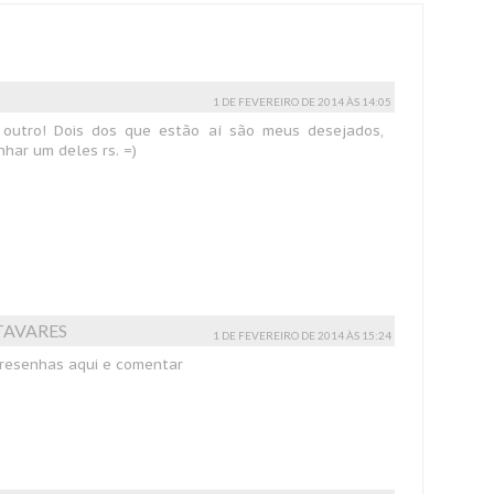
1 DE FEVEREIRO DE 2014 ÀS 14:05
 outro! Dois dos que estão aí são meus desejados,
har um deles rs. =)
TAVARES
1 DE FEVEREIRO DE 2014 ÀS 15:24
s resenhas aqui e comentar