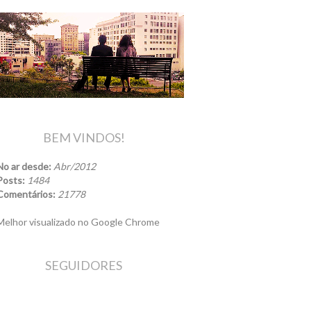
BEM VINDOS!
No ar desde:
Abr/2012
Posts:
1484
Comentários:
21778
elhor visualizado no Google Chrome
SEGUIDORES