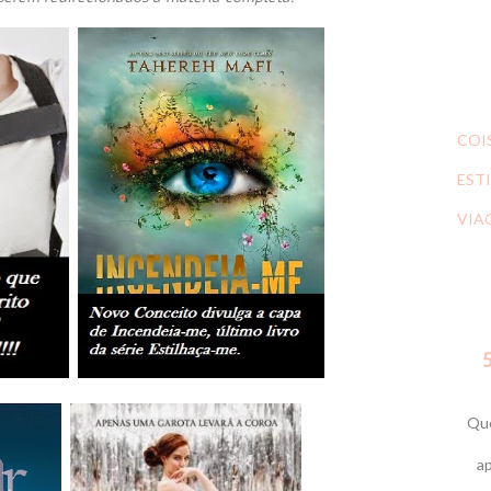
COI
ESTI
VIA
5
Que
ap