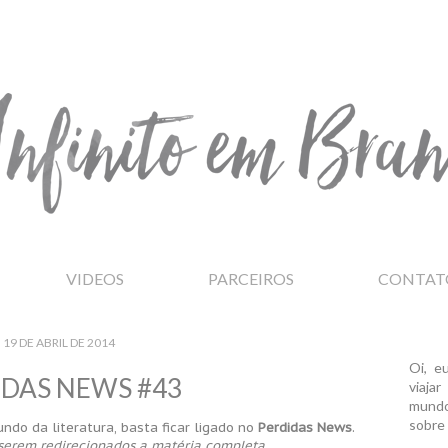
VIDEOS
PARCEIROS
CONTAT
19 DE ABRIL DE 2014
Oi, e
IDAS NEWS #43
viaja
mundo
sobre 
undo da literatura, basta ficar ligado no
Perdidas News
.
serem redirecionados a matéria completa.