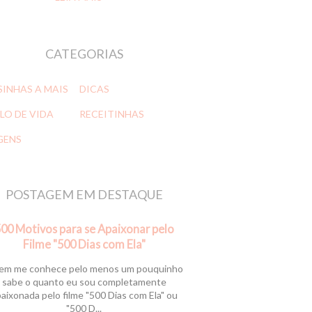
CATEGORIAS
SINHAS A MAIS
DICAS
LO DE VIDA
RECEITINHAS
GENS
POSTAGEM EM DESTAQUE
00 Motivos para se Apaixonar pelo
Filme "500 Dias com Ela"
m me conhece pelo menos um pouquinho
sabe o quanto eu sou completamente
aixonada pelo filme "500 Dias com Ela" ou
"500 D...