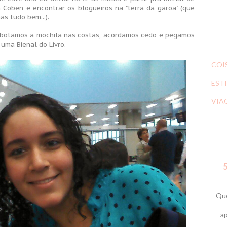
Coben e encontrar os blogueiros na "terra da garoa" (que
s tudo bem...).
u botamos a mochila nas costas, acordamos cedo e pegamos
uma Bienal do Livro.
COI
ESTI
VIA
5
Que
ap