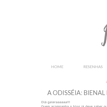
HOME
RESENHAS
A ODISSÉIA: BIENAL
Olá galeraaaaaa!!!
Quem acompanha o blog já deve saber que 