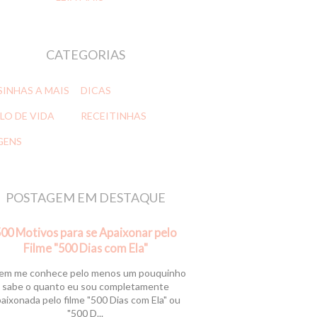
CATEGORIAS
SINHAS A MAIS
DICAS
LO DE VIDA
RECEITINHAS
GENS
POSTAGEM EM DESTAQUE
00 Motivos para se Apaixonar pelo
Filme "500 Dias com Ela"
m me conhece pelo menos um pouquinho
sabe o quanto eu sou completamente
aixonada pelo filme "500 Dias com Ela" ou
"500 D...