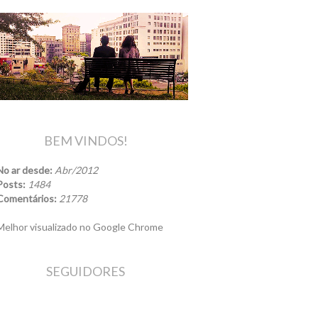
BEM VINDOS!
No ar desde:
Abr/2012
Posts:
1484
Comentários:
21778
elhor visualizado no Google Chrome
SEGUIDORES