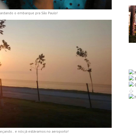
ardando o embarque pra São Paulo!
M
eçando... e nós já estávamos no aeroporto!