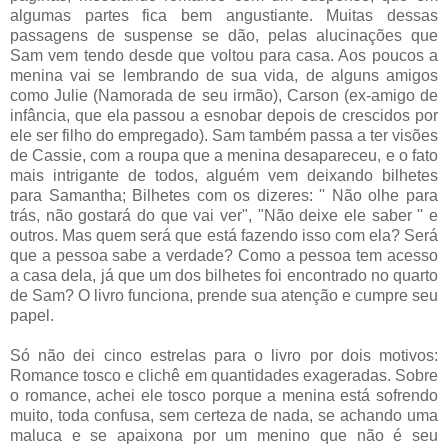
algumas partes fica bem angustiante. Muitas dessas
passagens de suspense se dão, pelas alucinações que
Sam vem tendo desde que voltou para casa. Aos poucos a
menina vai se lembrando de sua vida, de alguns amigos
como Julie (Namorada de seu irmão), Carson (ex-amigo de
infância, que ela passou a esnobar depois de crescidos por
ele ser filho do empregado). Sam também passa a ter visões
de Cassie, com a roupa que a menina desapareceu, e o fato
mais intrigante de todos, alguém vem deixando bilhetes
para Samantha; Bilhetes com os dizeres: '' Não olhe para
trás, não gostará do que vai ver", "Não deixe ele saber '' e
outros. Mas quem será que está fazendo isso com ela? Será
que a pessoa sabe a verdade? Como a pessoa tem acesso
a casa dela, já que um dos bilhetes foi encontrado no quarto
de Sam? O livro funciona, prende sua atenção e cumpre seu
papel.
Só não dei cinco estrelas para o livro por dois motivos:
Romance tosco e clichê em quantidades exageradas. Sobre
o romance, achei ele tosco porque a menina está sofrendo
muito, toda confusa, sem certeza de nada, se achando uma
maluca e se apaixona por um menino que não é seu