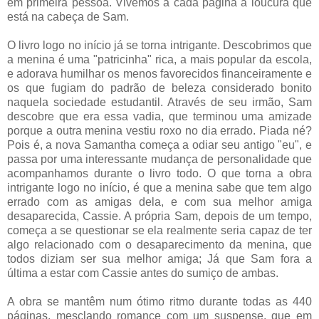
em primeira pessoa. Vivemos a cada página a loucura que
está na cabeça de Sam.
O livro logo no início já se torna intrigante. Descobrimos que
a menina é uma "patricinha" rica, a mais popular da escola,
e adorava humilhar os menos favorecidos financeiramente e
os que fugiam do padrão de beleza considerado bonito
naquela sociedade estudantil. Através de seu irmão, Sam
descobre que era essa vadia, que terminou uma amizade
porque a outra menina vestiu roxo no dia errado. Piada né?
Pois é, a nova Samantha começa a odiar seu antigo "eu", e
passa por uma interessante mudança de personalidade que
acompanhamos durante o livro todo. O que torna a obra
intrigante logo no início, é que a menina sabe que tem algo
errado com as amigas dela, e com sua melhor amiga
desaparecida, Cassie. A própria Sam, depois de um tempo,
começa a se questionar se ela realmente seria capaz de ter
algo relacionado com o desaparecimento da menina, que
todos diziam ser sua melhor amiga; Já que Sam fora a
última a estar com Cassie antes do sumiço de ambas.
A obra se mantêm num ótimo ritmo durante todas as 440
páginas, mesclando romance com um suspense, que em