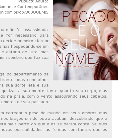
Público:
Adulto
/Romance Contemporâneo
n.com.br/dp/B00OUIJMJS
ua mãe foi assassinada,
e for necessário para
 decide primeiro clarear
lemas hospedando-se em
ue estaria de luto, mas
mem sombrio que faz sua
lga do departamento da
mbrante, mas com olhos
ara sua sorte, ela é sua
nquilizar a sua mente tanto quanto seu corpo, mas
do na praia, com o vento assoprando seus cabelos,
 temores de seu passado.
em carregar o peso do mundo em seus ombros, mas
 nos braços um do outro acabam descobrindo que a
stá mais perto do que eles se deram conta. Se eles
 novas possibilidades, as feridas constantes que os