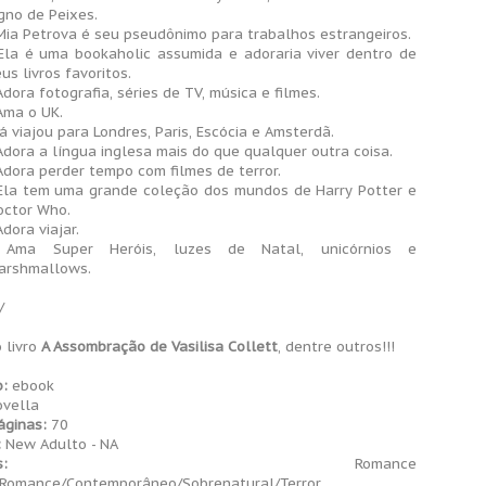
gno de Peixes.
 Mia Petrova é seu pseudônimo para trabalhos estrangeiros.
 Ela é uma bookaholic assumida e adoraria viver dentro de
us livros favoritos.
Adora fotografia, séries de TV, música e filmes.
Ama o UK.
Já viajou para Londres, Paris, Escócia e Amsterdã.
Adora a língua inglesa mais do que qualquer outra coisa.
Adora perder tempo com filmes de terror.
 Ela tem uma grande coleção dos mundos de Harry Potter e
octor Who.
Adora viajar.
 Ama Super Heróis, luzes de Natal, unicórnios e
arshmallows.
/
 livro
A Assombração de Vasilisa Collett
, dentre outros!!!
:
ebook
vella
áginas:
70
:
New Adulto - NA
:
Romance
/Romance/Contemporâneo/Sobrenatural/Terror