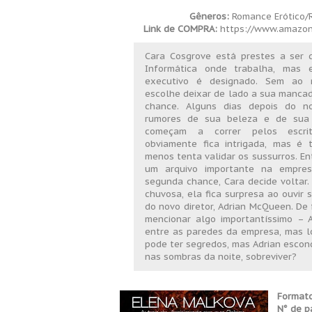
Gêneros:
Romance Erótico
Link de COMPRA:
https://www.amazon
Cara Cosgrove está prestes a ser 
Informática onde trabalha, mas 
executivo é designado. Sem ao 
escolhe deixar de lado a sua manca
chance. Alguns dias depois do nov
rumores de sua beleza e de sua 
começam a correr pelos escritó
obviamente fica intrigada, mas é
menos tenta validar os sussurros. E
um arquivo importante na empre
segunda chance, Cara decide voltar. 
chuvosa, ela fica surpresa ao ouvir
do novo diretor, Adrian McQueen. De
mencionar algo importantíssimo – 
entre as paredes da empresa, mas l
pode ter segredos, mas Adrian escon
nas sombras da noite, sobreviver?
Formato
N° de p