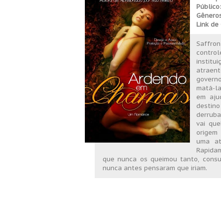
Público
Gêneros
Link d
Saffron
control
institu
atraen
govern
matá-la
em ajud
destin
derruba
vai que
origem
uma at
Rapida
que nunca os queimou tanto, consu
nunca antes pensaram que iriam.