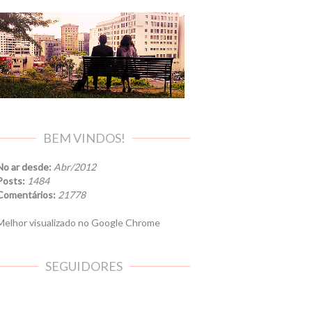
BEM VINDOS!
No ar desde:
Abr/2012
Posts:
1484
Comentários:
21778
elhor visualizado no Google Chrome
SEGUIDORES