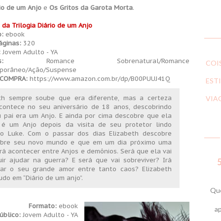
io de um Anjo
e
Os Gritos da Garota Morta
.
 da Trilogia Diário de um Anjo
:
ebook
áginas:
320
:
Jovem Adulto - YA
:
Romance Sobrenatural/Romance
COI
porâneo/Ação/Suspense
e COMPRA:
https://www.amazon.com.br/dp/B00PUUJ41Q
ESTI
eth sempre soube que era diferente, mas a certeza
VIA
contece no seu aniversário de 18 anos, descobrindo
 pai era um Anjo. E ainda por cima descobre que ela
é um Anjo depois da visita de seu protetor lindo
o Luke. Com o passar dos dias Elizabeth descobre
obre seu novo mundo e que em um dia próximo uma
irá acontecer entre Anjos e demônios. Será que ela vai
ir ajudar na guerra? E será que vai sobreviver? Irá
5
rar o seu grande amor entre tanto caos? Elizabeth
udo em “Diário de um anjo”.
Que
Formato:
ebook
ap
úblico:
Jovem Adulto - YA