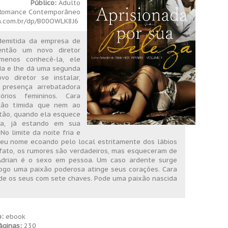
Público:
Adulto
/Romance Contemporâneo
.com.br/dp/B00OWLK8J6
demitida da empresa de
então um novo diretor
menos conhecê-la, ele
da e lhe dá uma segunda
o diretor se instalar,
presença arrebatadora
rios femininos. Cara
 tão tímida que nem ao
ntão, quando ela esquece
sa, já estando em sua
No limite da noite fria e
 seu nome ecoando pelo local estritamente dos lábios
 fato, os rumores são verdadeiros, mas esqueceram de
Adrian é o sexo em pessoa. Um caso ardente surge
ogo uma paixão poderosa atinge seus corações. Cara
de os seus com sete chaves. Pode uma paixão nascida
:
ebook
áginas:
230