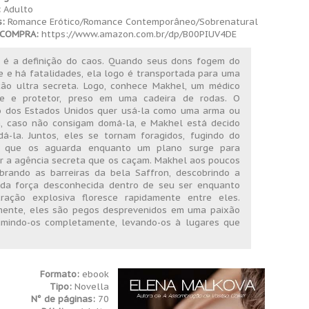
:
Adulto
:
Romance Erótico/Romance Contemporâneo/Sobrenatural
e COMPRA:
https://www.amazon.com.br/dp/B00PIUV4DE
 é a definição do caos. Quando seus dons fogem do
e e há fatalidades, ela logo é transportada para uma
ição ultra secreta. Logo, conhece Makhel, um médico
te e protetor, preso em uma cadeira de rodas. O
o dos Estados Unidos quer usá-la como uma arma ou
, caso não consigam domá-la, e Makhel está decido
á-la. Juntos, eles se tornam foragidos, fugindo do
o que os aguarda enquanto um plano surge para
r a agência secreta que os caçam. Makhel aos poucos
brando as barreiras da bela Saffron, descobrindo a
 da força desconhecida dentro de seu ser enquanto
ração explosiva floresce rapidamente entre eles.
mente, eles são pegos desprevenidos em uma paixão
mindo-os completamente, levando-os à lugares que
Formato:
ebook
Tipo:
Novella
N° de páginas:
70