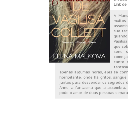
Link de
A Mans
muitos 
assombr
sua fac
quando
Vasilis
que sob
sono, 
começa
canto 
fantasm
apenas algumas horas, eles se con
horripilante, onde há gritos, sangue
juntos para desvendar os segredos d
Anne, a fantasma que a assombra. 
pode o amor de duas pessoas separa