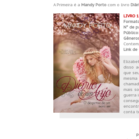
A Primeira é a
Mandy Porto
com o livro
Diár
LIVRO 1
Formato
N° de p
Público
Gêneros
Contem
Link d
Elizab
disso a
que seu
mesma 
chamad
mais s
guerra 
consegu
encont
conta t
P