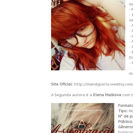
si
-
-
se
- 
- 
- 
- 
- 
-
D
- 
-
m
Site Oficial:
http://mandyporto.weebly.com
A Segunda autora é a
Elena Malkova
com o
Formato
Tipo:
No
N° de p
Público
Gêneros
Erótico