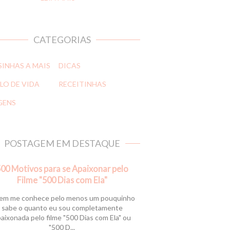
CATEGORIAS
SINHAS A MAIS
DICAS
LO DE VIDA
RECEITINHAS
GENS
POSTAGEM EM DESTAQUE
00 Motivos para se Apaixonar pelo
Filme "500 Dias com Ela"
m me conhece pelo menos um pouquinho
sabe o quanto eu sou completamente
aixonada pelo filme "500 Dias com Ela" ou
"500 D...