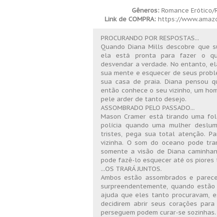
Gêneros:
Romance Erótico
Link de COMPRA:
https://www.amazo
PROCURANDO POR RESPOSTAS...
Quando Diana Mills descobre que s
ela está pronta para fazer o qu
desvendar a verdade. No entanto, ela
sua mente e esquecer de seus prob
sua casa de praia. Diana pensou q
então conhece o seu vizinho, um ho
pele arder de tanto desejo.
ASSOMBRADO PELO PASSADO...
Mason Cramer está tirando uma fo
polícia quando uma mulher deslu
tristes, pega sua total atenção. P
vizinha. O som do oceano pode tra
somente a visão de Diana caminhan
pode fazê-lo esquecer até os piores
...OS TRARÁ JUNTOS.
Ambos estão assombrados e parec
surpreendentemente, quando estão
ajuda que eles tanto procuravam, e
decidirem abrir seus corações para
perseguem podem curar-se sozinhas.