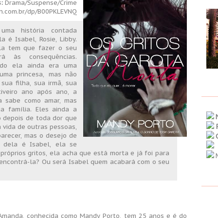
:
Drama/Suspense/Crime
n.com.br/dp/B00PKLEVNQ
uma história contada
 é Isabel, Rosie, Libby.
Ela tem que fazer o seu
ará às consequências.
do ela ainda era uma
 uma princesa, mas não
sua filha, sua irmã, sua
iveiro ano após ano, a
la sabe como amar, mas
 família. Eles ainda a
 depois de toda dor que
 vida de outras pessoas,
arecer, mas o desejo de
 dela é Isabel, ela se
próprios gritos, ela acha que está morta e já foi para
M
rá encontrá-la? Ou será Isabel quem acabará com o seu
 Amanda, conhecida como Mandy Porto, tem 25 anos e é do