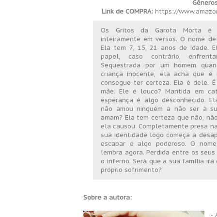
Gêneros
Link de COMPRA:
https://www.amazo
Os Gritos da Garota Morta é 
inteiramente em versos. O nome dela
Ela tem 7, 15, 21 anos de idade. 
papel, caso contrário, enfrent
Sequestrada por um homem quan
criança inocente, ela acha que é
consegue ter certeza. Ela é dele. É 
mãe. Ele é louco? Mantida em cat
esperança é algo desconhecido. E
não amou ninguém a não ser à sua
amam? Ela tem certeza que não, não
ela causou. Completamente presa na
sua identidade logo começa a desap
escapar é algo poderoso. O nome
lembra agora. Perdida entre os seus 
o inferno. Será que a sua família i
próprio sofrimento?
Sobre a autora:
-