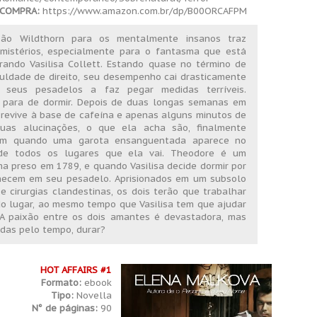
 COMPRA:
https://www.amazon.com.br/dp/B00ORCAFPM
ão Wildthorn para os mentalmente insanos traz
mistérios, especialmente para o fantasma que está
ando Vasilisa Collett. Estando quase no término de
uldade de direito, seu desempenho cai drasticamente
 seus pesadelos a faz pegar medidas terríveis.
a para de dormir. Depois de duas longas semanas em
revive à base de cafeína e apenas alguns minutos de
suas alucinações, o que ela acha são, finalmente
m quando uma garota ensanguentada aparece no
de todos os lugares que ela vai. Theodore é um
a preso em 1789, e quando Vasilisa decide dormir por
hecem em seu pesadelo. Aprisionados em um subsolo
 e cirurgias clandestinas, os dois terão que trabalhar
o lugar, ao mesmo tempo que Vasilisa tem que ajudar
A paixão entre os dois amantes é devastadora, mas
das pelo tempo, durar?
HOT AFFAIRS #1
Formato:
ebook
Tipo:
Novella
N° de páginas:
90