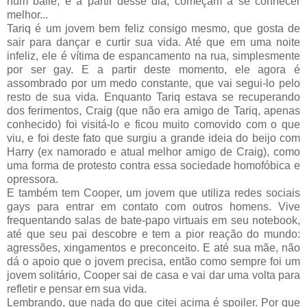
num baile, e a partir desse dia, começam a se conhecer
melhor...
Tariq é um jovem bem feliz consigo mesmo, que gosta de
sair para dançar e curtir sua vida. Até que em uma noite
infeliz, ele é vítima de espancamento na rua, simplesmente
por ser gay. E a partir deste momento, ele agora é
assombrado por um medo constante, que vai segui-lo pelo
resto de sua vida. Enquanto Tariq estava se recuperando
dos ferimentos, Craig (que não era amigo de Tariq, apenas
conhecido) foi visitá-lo e ficou muito comovido com o que
viu, e foi deste fato que surgiu a grande ideia do beijo com
Harry (ex namorado e atual melhor amigo de Craig), como
uma forma de protesto contra essa sociedade homofóbica e
opressora.
E também tem Cooper, um jovem que utiliza redes sociais
gays para entrar em contato com outros homens. Vive
frequentando salas de bate-papo virtuais em seu notebook,
até que seu pai descobre e tem a pior reação do mundo:
agressões, xingamentos e preconceito. E até sua mãe, não
dá o apoio que o jovem precisa, então como sempre foi um
jovem solitário, Cooper sai de casa e vai dar uma volta para
refletir e pensar em sua vida.
Lembrando, que nada do que citei acima é spoiler. Por que