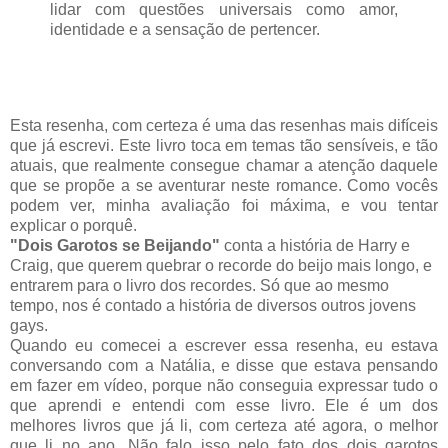
lidar com questões universais como amor,
identidade e a sensação de pertencer.
Esta resenha, com certeza é uma das resenhas mais difíceis
que já escrevi. Este livro toca em temas tão sensíveis, e tão
atuais, que realmente consegue chamar a atenção daquele
que se propõe a se aventurar neste romance. Como vocês
podem ver, minha avaliação foi máxima, e vou tentar
explicar o porquê.
"Dois Garotos se Beijando"
conta a história de Harry e
Craig, que querem quebrar o recorde do beijo mais longo, e
entrarem para o livro dos recordes. Só que ao mesmo
tempo, nos é contado a história de diversos outros jovens
gays.
Quando eu comecei a escrever essa resenha, eu estava
conversando com a Natália, e disse que estava pensando
em fazer em vídeo, porque não conseguia expressar tudo o
que aprendi e entendi com esse livro. Ele é um dos
melhores livros que já li, com certeza até agora, o melhor
que li no ano. Não falo isso pelo fato dos dois garotos