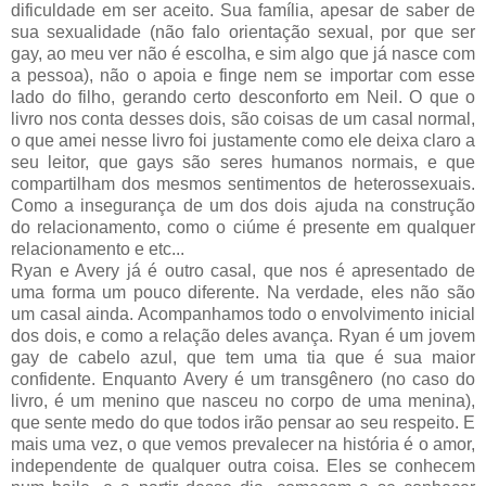
dificuldade em ser aceito. Sua família, apesar de saber de
sua sexualidade (não falo orientação sexual, por que ser
gay, ao meu ver não é escolha, e sim algo que já nasce com
a pessoa), não o apoia e finge nem se importar com esse
lado do filho, gerando certo desconforto em Neil. O que o
livro nos conta desses dois, são coisas de um casal normal,
o que amei nesse livro foi justamente como ele deixa claro a
seu leitor, que gays são seres humanos normais, e que
compartilham dos mesmos sentimentos de heterossexuais.
Como a insegurança de um dos dois ajuda na construção
do relacionamento, como o ciúme é presente em qualquer
relacionamento e etc...
Ryan e Avery já é outro casal, que nos é apresentado de
uma forma um pouco diferente. Na verdade, eles não são
um casal ainda. Acompanhamos todo o envolvimento inicial
dos dois, e como a relação deles avança. Ryan é um jovem
gay de cabelo azul, que tem uma tia que é sua maior
confidente. Enquanto Avery é um transgênero (no caso do
livro, é um menino que nasceu no corpo de uma menina),
que sente medo do que todos irão pensar ao seu respeito. E
mais uma vez, o que vemos prevalecer na história é o amor,
independente de qualquer outra coisa. Eles se conhecem