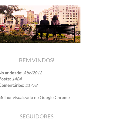
BEM VINDOS!
No ar desde:
Abr/2012
Posts:
1484
Comentários:
21778
elhor visualizado no Google Chrome
SEGUIDORES