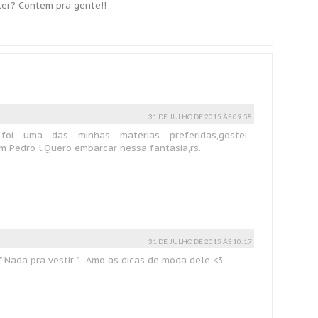
ler? Contem pra gente!!
31 DE JULHO DE 2015 ÀS 09:58
foi uma das minhas matérias preferidas,gostei
m Pedro l.Quero embarcar nessa fantasia,rs.
31 DE JULHO DE 2015 ÀS 10:17
 " Nada pra vestir " . Amo as dicas de moda dele <3