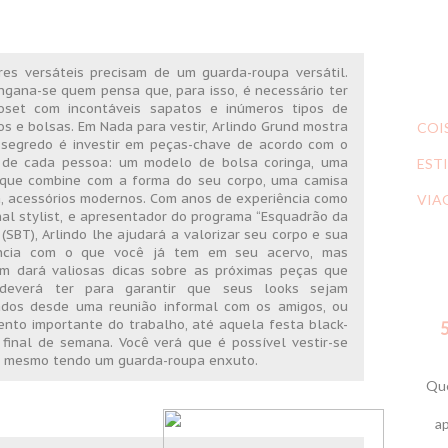
es versáteis precisam de um guarda-roupa versátil.
gana-se quem pensa que, para isso, é necessário ter
oset com incontáveis sapatos e inúmeros tipos de
os e bolsas. Em Nada para vestir, Arlindo Grund mostra
COI
 segredo é investir em peças-chave de acordo com o
o de cada pessoa: um modelo de bolsa coringa, uma
ESTI
 que combine com a forma do seu corpo, uma camisa
, acessórios modernos. Com anos de experiência como
VIA
al stylist, e apresentador do programa “Esquadrão da
(SBT), Arlindo lhe ajudará a valorizar seu corpo e sua
ncia com o que você já tem em seu acervo, mas
m dará valiosas dicas sobre as próximas peças que
deverá ter para garantir que seus looks sejam
ados desde uma reunião informal com os amigos, ou
nto importante do trabalho, até aquela festa black-
5
 final de semana. Você verá que é possível vestir-se
as mesmo tendo um guarda-roupa enxuto.
Que
ap