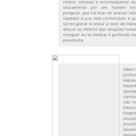
roteiro sensual e inconsequente a
loucamente por um homem insti
perigoso, que irá virar do avesso nã
também a sua vida confortável e qu
se recuperar e voltar a viver de mane
descer ao inferno das relações huma
reerguer ao se dedicar à profissão m
prostituta.
Alber
profe
depoi
impact
Apesa
cienti
não f
Ediso
Feder
alunos
encon
desen
motiv