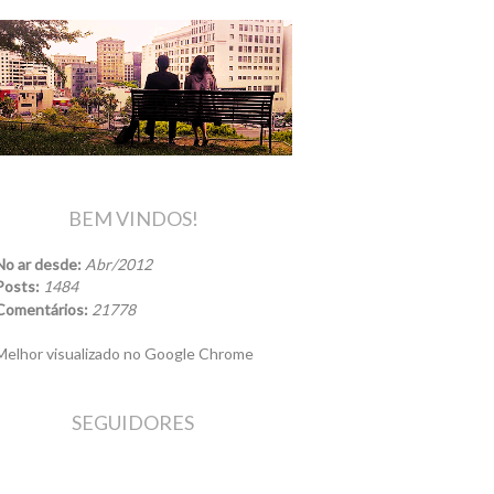
BEM VINDOS!
No ar desde:
Abr/2012
Posts:
1484
Comentários:
21778
elhor visualizado no Google Chrome
SEGUIDORES