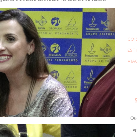
COI
ESTI
VIA
5
Que
ap