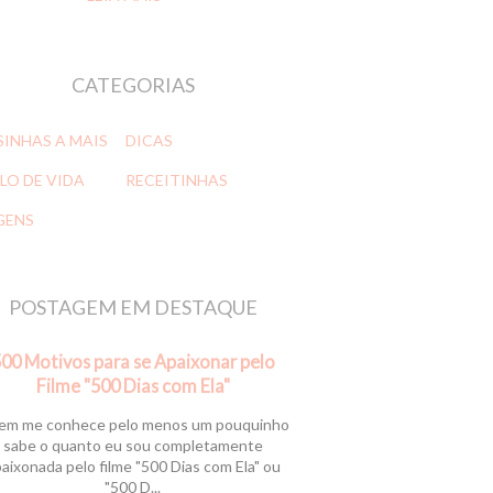
CATEGORIAS
SINHAS A MAIS
DICAS
LO DE VIDA
RECEITINHAS
GENS
POSTAGEM EM DESTAQUE
00 Motivos para se Apaixonar pelo
Filme "500 Dias com Ela"
m me conhece pelo menos um pouquinho
sabe o quanto eu sou completamente
aixonada pelo filme "500 Dias com Ela" ou
"500 D...