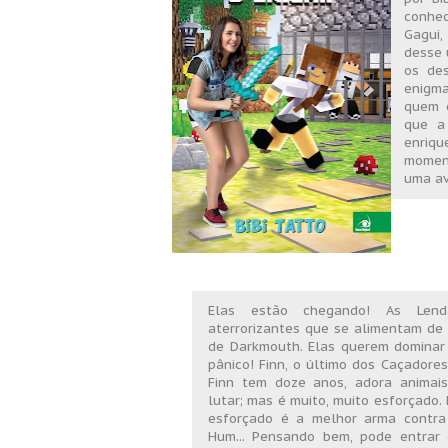
conhec
Gagui,
desse 
os de
enigm
quem é
que a 
enriq
moment
uma av
Elas estão chegando! As Lend
aterrorizantes que se alimentam de
de Darkmouth. Elas querem dominar
pânico! Finn, o último dos Caçadores
Finn tem doze anos, adora animais
lutar; mas é muito, muito esforçado
esforçado é a melhor arma contra
Hum... Pensando bem, pode entrar 