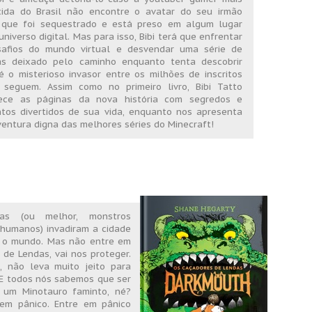
ida do Brasil não encontre o avatar do seu irmão
 que foi sequestrado e está preso em algum lugar
universo digital. Mas para isso, Bibi terá que enfrentar
safios do mundo virtual e desvendar uma série de
as deixado pelo caminho enquanto tenta descobrir
 o misterioso invasor entre os milhões de inscritos
seguem. Assim como no primeiro livro, Bibi Tatto
uece as páginas da nova história com segredos e
os divertidos de sua vida, enquanto nos apresenta
entura digna das melhores séries do Minecraft!
as (ou melhor, monstros
 humanos) invadiram a cidade
 o mundo. Mas não entre em
 de Lendas, vai nos proteger.
, não leva muito jeito para
. E todos nós sabemos que ser
 um Minotauro faminto, né?
em pânico. Entre em pânico