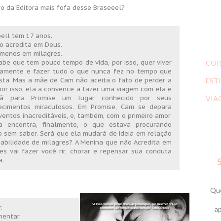
o da Editora mais fofa desse Braseeel?
ell tem 17 anos.
o acredita em Deus.
 menos em milagres.
be que tem pouco tempo de vida, por isso, quer viver
COI
samente e fazer tudo o que nunca fez no tempo que
sta. Mas a mãe de Cam não aceita o fato de perder a
ESTI
 por isso, ela a convence a fazer uma viagem com ela e
mã para Promise um lugar conhecido por seus
VIA
ecimentos miraculosos. Em Promise, Cam se depara
entos inacreditáveis, e, também, com o primeiro amor.
a encontra, finalmente, o que estava procurando
 sem saber. Será que ela mudará de ideia em relação
abilidade de milagres? A Menina que não Acredita em
es vai fazer você rir, chorar e repensar sua conduta
a.
5
Que
.
ap
mentar.