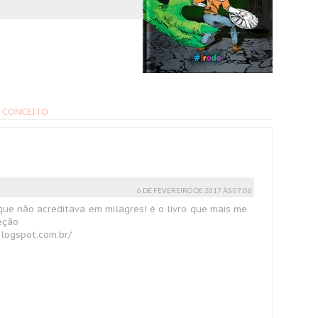
 CONCEITO
6 DE FEVEREIRO DE 2017 ÀS 07:06
que não acreditava em milagres! é o livro que mais me
eção
blogspot.com.br/