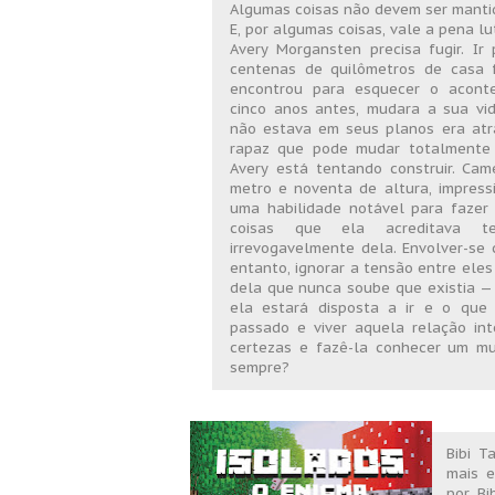
Algumas coisas não devem ser mantid
E, por algumas coisas, vale a pena lu
Avery Morgansten precisa fugir. I
centenas de quilômetros de casa 
encontrou para esquecer o aconte
cinco anos antes, mudara a sua vi
não estava em seus planos era atr
rapaz que pode mudar totalmente 
Avery está tentando construir. Ca
metro e noventa de altura, impress
uma habilidade notável para fazer
coisas que ela acreditava t
irrevogavelmente dela. Envolver-se 
entanto, ignorar a tensão entre ele
dela que nunca soube que existia — 
ela estará disposta a ir e o que
passado e viver aquela relação in
certezas e fazê-la conhecer um m
sempre?
Bibi T
mais e
por Bi