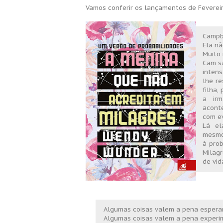
Vamos conferir os lançamentos de Fevereir
Campb
Ela nã
Muito
Cam sa
inten
lhe re
filha,
a ir
acont
com ev
Lá el
mesmo
à prob
Milagr
de vid
Algumas coisas valem a pena esperar
Algumas coisas valem a pena experi