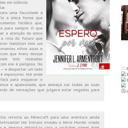
as em silêncio.
tar.
r para uma faculdade a
foi a única forma que
cimento fatídico que,
da para sempre. O que
air a atenção do único
a rota do futuro que
meron Hamilton tem um
ionantes olhos azuis e
 com que Avery deseje
erem sido roubadas
com ele é perigoso. No
s — e despertar um lado
é impossível. Até onde
 fará para esquecer o
tensa e apaixonada, que ameaça ruir todas as suas
undo de sensações que julgava estar negadas para
M
atto retorna ao Minecraft para uma aventura ainda
letrizante! Um Intruso invadiu o Novo Mundo criado
bi e ameaça detoná-lo caso a youtuber gamer mais