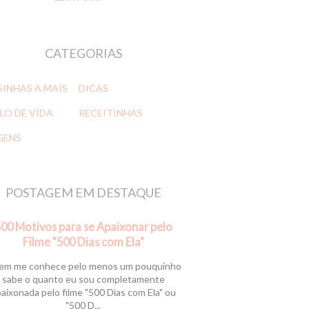
CATEGORIAS
SINHAS A MAIS
DICAS
LO DE VIDA
RECEITINHAS
GENS
POSTAGEM EM DESTAQUE
00 Motivos para se Apaixonar pelo
Filme "500 Dias com Ela"
m me conhece pelo menos um pouquinho
sabe o quanto eu sou completamente
aixonada pelo filme "500 Dias com Ela" ou
"500 D...