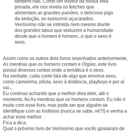
também não. Como um voyeur da nossa vida
privada, ele nos revela os fetiches que
alimentam as grandes paixões, o delicioso jogo
da sedução, os sussurros açucarados.
Verríssimo não se intimida nem mesmo diante
dos grandes tabus que seduzem a humanidade
desde que o homem é homem...e que o sexo é
sexo.
Assim como os outros dois livros resenhados anteriormente,
As mentiras que os homens contam
e
Orgias
, este livro
possui diversos contos onde a temática é o sexo.
Na verdade, cada conto fala de algo que envolva sexo,
como camisinha, pílula, sexo à distância, playboys e por aí
vai...
Eu continuo achando que a melhor obra dele, até o
momento, foi As mentiras que os homens contam. Eu não ri
muito com esse livro, mas pode ser que alguém se
identifique com as histórias (nunca se sabe, né?!) e venha a
achar esse melhor.
Fica a dica.
Qual o próximo livro de Verríssimo que vocês gostariam de