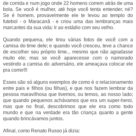
de corrida e num jogo onde 22 homens correm atrás de uma
bola. Se você é mulher, até hoje você tenta entender, né?
Se é homem, provavelmente ele te levou ao templo do
futebol - o Maracanã - e criou uma das lembranças mais
marcantes da sua vida: Ir ao estádio com seu velho.
Quando pequena, ele tirou várias fotos de você com a
camisa do time dele; e quando você cresceu, teve a chance
de escolher seu próprio time... mesmo que não agradasse
muito ele; mas se você aparecesse com o namorado
vestindo a camisa do adversário, ele ameaçava colocar ele
pra correr!!!
Esses são só alguns exemplos de como é o relacionamento
entre pais e filhos (ou filhas), e que nos fazem lembrar da
pessoa maravilhosa que tivemos, ou temos, ao nosso lado;
que quando pequenos achávamos que era um super-heroi,
mas que no final, descobrimos que ele era como todo
mundo e que na verdade era tão criança quanto a gente
quando brincávamos juntos.
Afinal, como Renato Russo já dizia: