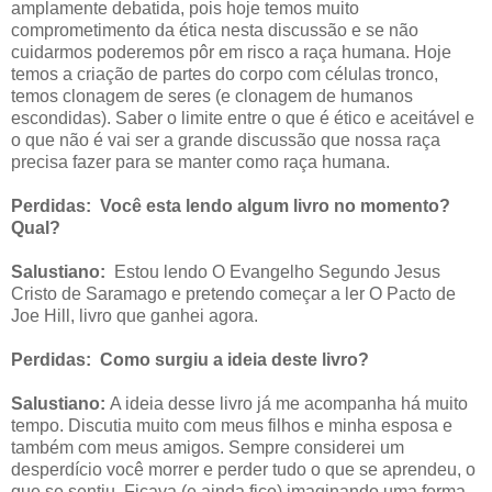
amplamente debatida, pois hoje temos muito
comprometimento da ética nesta discussão e se não
cuidarmos poderemos pôr em risco a raça humana. Hoje
temos a criação de partes do corpo com células tronco,
temos clonagem de seres (e clonagem de humanos
escondidas). Saber o limite entre o que é ético e aceitável e
o que não é vai ser a grande discussão que nossa raça
precisa fazer para se manter como raça humana.
Perdidas:
Você esta lendo algum livro no momento?
Qual?
Salustiano:
Estou lendo O Evangelho Segundo Jesus
Cristo de Saramago e pretendo começar a ler O Pacto de
Joe Hill, livro que ganhei agora.
Perdidas:
Como surgiu a ideia deste livro?
Salustiano:
A ideia desse livro já me acompanha há muito
tempo. Discutia muito com meus filhos e minha esposa e
também com meus amigos. Sempre considerei um
desperdício você morrer e perder tudo o que se aprendeu, o
que se sentiu. Ficava (e ainda fico) imaginando uma forma