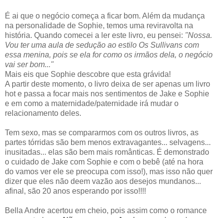
É ai que o negócio começa a ficar bom. Além da mudança
na personalidade de Sophie, temos uma reviravolta na
história. Quando comecei a ler este livro, eu pensei:
"Nossa.
Vou ter uma aula de sedução ao estilo Os Sullivans com
essa menina, pois se ela for como os irmãos dela, o negócio
vai ser bom..."
Mais eis que Sophie descobre que esta grávida!
A partir deste momento, o livro deixa de ser apenas um livro
hot e passa a focar mais nos sentimentos de Jake e Sophie
e em como a maternidade/paternidade irá mudar o
relacionamento deles.
Tem sexo, mas se compararmos com os outros livros, as
partes tórridas são bem menos extravagantes... selvagens...
inusitadas... elas são bem mais românticas. É demonstrado
o cuidado de Jake com Sophie e com o bebê (até na hora
do vamos ver ele se preocupa com isso!), mas isso não quer
dizer que eles não deem vazão aos desejos mundanos...
afinal, são 20 anos esperando por isso!!!!
Bella Andre acertou em cheio, pois assim como o romance