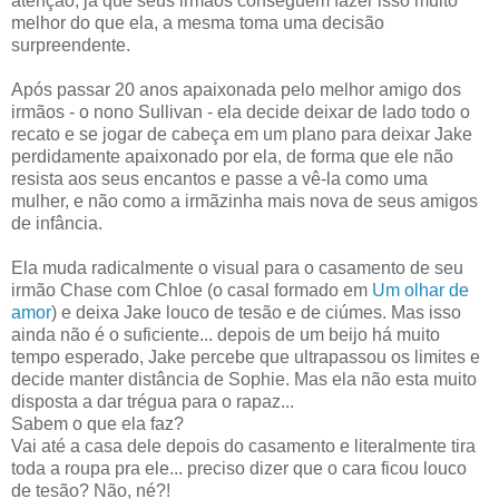
atenção, já que seus irmãos conseguem fazer isso muito
melhor do que ela, a mesma toma uma decisão
surpreendente.
Após passar 20 anos apaixonada pelo melhor amigo dos
irmãos - o nono Sullivan - ela decide deixar de lado todo o
recato e se jogar de cabeça em um plano para deixar Jake
perdidamente apaixonado por ela, de forma que ele não
resista aos seus encantos e passe a vê-la como uma
mulher, e não como a irmãzinha mais nova de seus amigos
de infância.
Ela muda radicalmente o visual para o casamento de seu
irmão Chase com Chloe (o casal formado em
Um olhar de
amor
) e deixa Jake louco de tesão e de ciúmes. Mas isso
ainda não é o suficiente... depois de um beijo há muito
tempo esperado, Jake percebe que ultrapassou os limites e
decide manter distância de Sophie. Mas ela não esta muito
disposta a dar trégua para o rapaz...
Sabem o que ela faz?
Vai até a casa dele depois do casamento e literalmente tira
toda a roupa pra ele... preciso dizer que o cara ficou louco
de tesão? Não, né?!