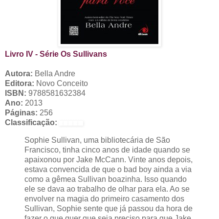
Livro IV - Série Os Sullivans
Autora:
Bella Andre
Editora:
Novo Conceito
ISBN:
9788581632384
Ano:
2013
Páginas:
256
Classificação:
Sophie Sullivan, uma bibliotecária de São
Francisco, tinha cinco anos de idade quando se
apaixonou por Jake McCann. Vinte anos depois,
estava convencida de que o bad boy ainda a via
como a gêmea Sullivan boazinha. Isso quando
ele se dava ao trabalho de olhar para ela. Ao se
envolver na magia do primeiro casamento dos
Sullivan, Sophie sente que já passou da hora de
fazer o que quer que seja preciso para que Jake