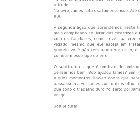
atitude.
No livro, James fala exatamente isso. Até
ele.
A segunda lição que aprendemos neste liv
mais complicado se livrar das cicatrizes q
com os familiares, como teve sua credi
viciado, mesmo que ele esteja em tratame
quando você não tem ajuda para isso, e 
cometem esse tipo de erro...
O subtítulo diz que é um livro de amizad
pensarmos bem, Bob ajudou James? Sim! 
alguns momentos, Bowen conta que parec
passassem a ver James com outros olhos e 
que todo o trabalho duro foi feito por J
amigo.
Boa leitura!