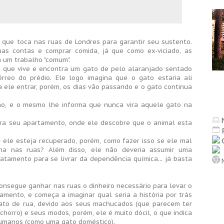
que toca nas ruas de Londres para garantir seu sustento.
uas contas e comprar comida, já que como ex-viciado, as
 um trabalho "comum".
m que vive e encontra um gato de pelo alaranjado sentado
rreo do prédio. Ele logo imagina que o gato estaria ali
 ele entrar, porém, os dias vão passando e o gato continua
nho, e o mesmo lhe informa que nunca vira aquele gato na
ara seu apartamento, onde ele descobre que o animal esta
 ele esteja recuperado, porém, como fazer isso se ele mal
a nas ruas? Além disso, ele não deveria assumir uma
atamento para se livrar da dependência química... já basta
M
onsegue ganhar nas ruas o dinheiro necessário para levar o
tamento, e começa a imaginar qual seria a história por trás
gato de rua, devido aos seus machucados (que parecem ter
horro) e seus modos, porém, ele é muito dócil, o que indica
umanos (como uma gato doméstico).