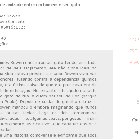
a de amizade entre um homem e seu gato
mes Bowen
ovo Conceito
88581631523
3
240
COI
ção:
ESTI
VIA
ames Bowen encontrou um gato ferido, enrolado
dor de seu alojamento, ele não tinha ideia do
a vida estava prestes a mudar. Bowen vivia nas
Londres, lutando contra a dependência química
a, e a última coisa de que ele precisava era de
l de estimação. No entanto, ele ajudou aquele
te gato de rua, a quem batizou de Bob (porque
in Peaks). Depois de cuidar do gatinho e trazer-
5
 Bowen mandou-o embora imaginando que nunca
a outras ideias. Logo os dois tornaram-se
divertidas — e, algumas vezes, perigosas — iriam
Que
, lentamente, as cicatrizes que cada um dos dois
bados.
ap
 uma história comovente e edificante que toca