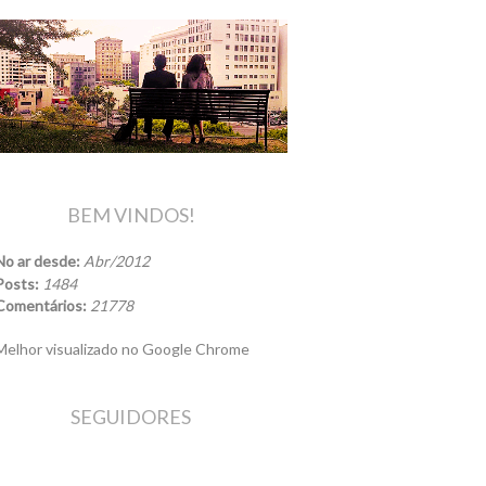
BEM VINDOS!
No ar desde:
Abr/2012
Posts:
1484
Comentários:
21778
elhor visualizado no Google Chrome
SEGUIDORES