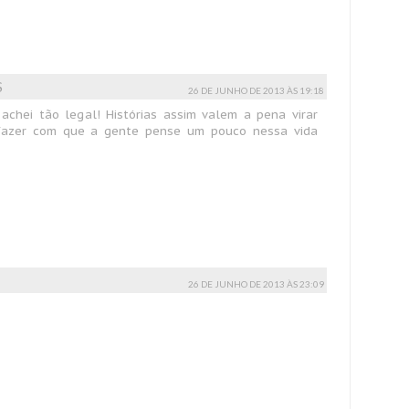
S
26 DE JUNHO DE 2013 ÀS 19:18
 achei tão legal! Histórias assim valem a pena virar
 fazer com que a gente pense um pouco nessa vida
26 DE JUNHO DE 2013 ÀS 23:09