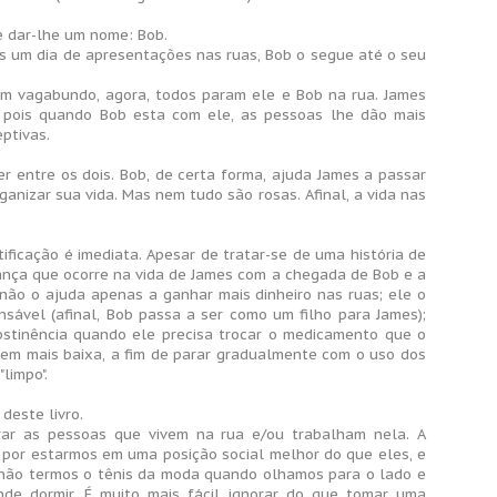
e dar-lhe um nome: Bob.
s um dia de apresentações nas ruas, Bob o segue até o seu
 um vagabundo, agora, todos param ele e Bob na rua. James
 pois quando Bob esta com ele, as pessoas lhe dão mais
ptivas.
 entre os dois. Bob, de certa forma, ajuda James a passar
anizar sua vida. Mas nem tudo são rosas. Afinal, a vida nas
tificação é imediata. Apesar de tratar-se de uma história de
dança que ocorre na vida de James com a chegada de Bob e a
b não o ajuda apenas a ganhar mais dinheiro nas ruas; ele o
sável (afinal, Bob passa a ser como um filho para James);
bstinência quando ele precisa trocar o medicamento que o
m mais baixa, a fim de parar gradualmente com o uso dos
limpo".
deste livro.
rar as pessoas que vivem na rua e/ou trabalham nela. A
por estarmos em uma posição social melhor do que eles, e
não termos o tênis da moda quando olhamos para o lado e
 dormir. É muito mais fácil ignorar do que tomar uma