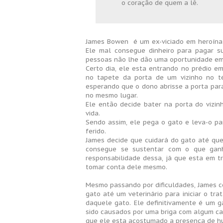
o coração de quem a lê.
James Bowen é um ex-viciado em heroína 
Ele mal consegue dinheiro para pagar s
pessoas não lhe dão uma oportunidade em
Certo dia, ele esta entrando no prédio e
no tapete da porta de um vizinho no té
esperando que o dono abrisse a porta para
no mesmo lugar.
Ele então decide bater na porta do vizi
vida.
Sendo assim, ele pega o gato e leva-o p
ferido.
James decide que cuidará do gato até que
consegue se sustentar com o que ganh
responsabilidade dessa, já que esta em tr
tomar conta dele mesmo.
Mesmo passando por dificuldades, James c
gato até um veterinário para iniciar o tra
daquele gato. Ele definitivamente é um 
sido causados por uma briga com algum cac
que ele esta acostumado a presença de h