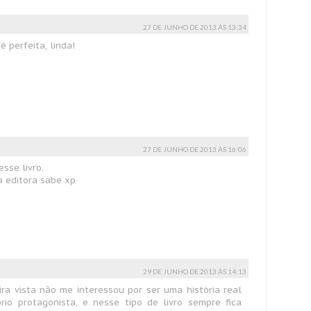
27 DE JUNHO DE 2013 ÀS 13:34
é perfeita, linda!
!
27 DE JUNHO DE 2013 ÀS 16:06
sse livro.
a editora sabe xp
29 DE JUNHO DE 2013 ÀS 14:13
eira vista não me interessou por ser uma história real
io protagonista, e nesse tipo de livro sempre fica