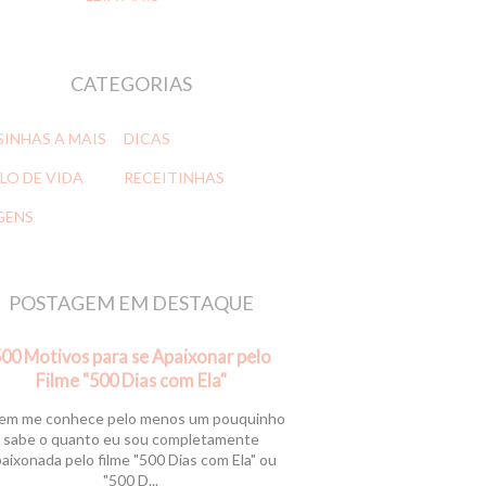
CATEGORIAS
SINHAS A MAIS
DICAS
LO DE VIDA
RECEITINHAS
GENS
POSTAGEM EM DESTAQUE
00 Motivos para se Apaixonar pelo
Filme "500 Dias com Ela"
m me conhece pelo menos um pouquinho
sabe o quanto eu sou completamente
aixonada pelo filme "500 Dias com Ela" ou
"500 D...