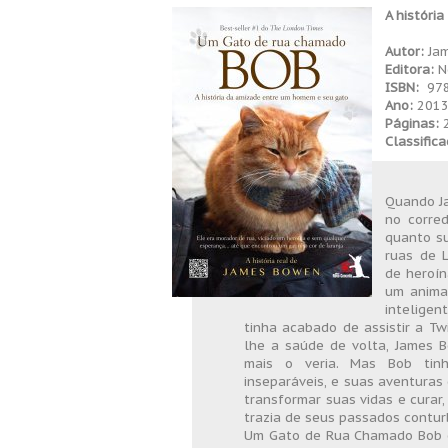
A históri
Autor:
Ja
Editora:
N
ISBN:
97
Ano:
201
Páginas:
Classifica
Quando J
no corre
quanto su
ruas de 
de heroín
um anima
inteligen
tinha acabado de assistir a Tw
lhe a saúde de volta, James
mais o veria. Mas Bob tinh
inseparáveis, e suas aventuras 
transformar suas vidas e curar
trazia de seus passados contur
Um Gato de Rua Chamado Bob é