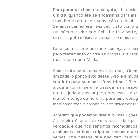
Para parar de chama-lo de gato, ele decid
Um dia, quando ele se encaminha para mai
trabalho e torna-se a sensação do local.
Se antes James era invisível, visto como
também percebe que Bob lhe traz sorte,
dinheiro pela música e tornam-se mais rece
Logo, uma grande amizade começa a nascer
pelo tratamento contra as drogas e a reorg
ruas não é nada fácil...
Como trata-se de uma história real, a iden
amizade, o ponto alto deste livro é a mu
sua luta para se manter "nos trilhos". Bo
ajuda a tornar-se uma pessoa mais respon
ele o ajuda a passar pelo processo de a
mantém longe da heroína para uma dosage
medicamentos e tornar-se definitivamente "
Acredito que podemos tirar algumas lições 
A primeira é que devemos parar de igno
verdade, é que nos sentimos incomodados 
acabamos sentindo culpa de reclamar de 
vemos uma pessoa que não tem nem onde