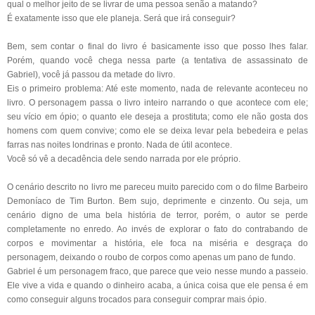
qual o melhor jeito de se livrar de uma pessoa senão a matando?
É exatamente isso que ele planeja. Será que irá conseguir?
Bem, sem contar o final do livro é basicamente isso que posso lhes falar.
Porém, quando você chega nessa parte (a tentativa de assassinato de
Gabriel), você já passou da metade do livro.
Eis o primeiro problema: Até este momento, nada de relevante aconteceu no
livro. O personagem passa o livro inteiro narrando o que acontece com ele;
seu vício em ópio; o quanto ele deseja a prostituta; como ele não gosta dos
homens com quem convive; como ele se deixa levar pela bebedeira e pelas
farras nas noites londrinas e pronto. Nada de útil acontece.
Você só vê a decadência dele sendo narrada por ele próprio.
O cenário descrito no livro me pareceu muito parecido com o do filme Barbeiro
Demoníaco de Tim Burton. Bem sujo, deprimente e cinzento. Ou seja, um
cenário digno de uma bela história de terror, porém, o autor se perde
completamente no enredo. Ao invés de explorar o fato do contrabando de
corpos e movimentar a história, ele foca na miséria e desgraça do
personagem, deixando o roubo de corpos como apenas um pano de fundo.
Gabriel é um personagem fraco, que parece que veio nesse mundo a passeio.
Ele vive a vida e quando o dinheiro acaba, a única coisa que ele pensa é em
como conseguir alguns trocados para conseguir comprar mais ópio.