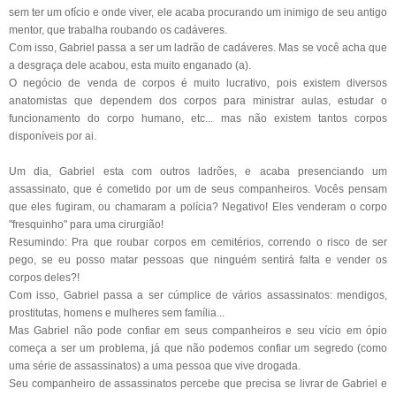
sem ter um ofício e onde viver, ele acaba procurando um inimigo de seu antigo
mentor, que trabalha roubando os cadáveres.
Com isso, Gabriel passa a ser um ladrão de cadáveres. Mas se você acha que
a desgraça dele acabou, esta muito enganado (a).
O negócio de venda de corpos é muito lucrativo, pois existem diversos
anatomistas que dependem dos corpos para ministrar aulas, estudar o
funcionamento do corpo humano, etc... mas não existem tantos corpos
disponíveis por ai.
Um dia, Gabriel esta com outros ladrões, e acaba presenciando um
assassinato, que é cometido por um de seus companheiros. Vocês pensam
que eles fugiram, ou chamaram a polícia? Negativo! Eles venderam o corpo
"fresquinho" para uma cirurgião!
Resumindo: Pra que roubar corpos em cemitérios, correndo o risco de ser
pego, se eu posso matar pessoas que ninguém sentirá falta e vender os
corpos deles?!
Com isso, Gabriel passa a ser cúmplice de vários assassinatos: mendigos,
prostitutas, homens e mulheres sem família...
Mas Gabriel não pode confiar em seus companheiros e seu vício em ópio
começa a ser um problema, já que não podemos confiar um segredo (como
uma série de assassinatos) a uma pessoa que vive drogada.
Seu companheiro de assassinatos percebe que precisa se livrar de Gabriel e