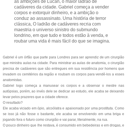
as ambições de Lucan, o maior ladrão de
cadáveres da cidade. Gabriel começa a vender
corpos e extorquir dinheiro, e a ambição o
conduz ao assassinato. Uma história de terror
clássica, O ladrão de cadáveres recria com
maestria o universo sinistro do submundo
londrino, em que tudo e todos estão à venda, e
roubar uma vida é mais fácil do que se imagina.
Gabriel é um órfão que parte para Londres para ser aprendiz de um cirurgião
que ministra aulas na cidade. Para ministrar as aulas de anatomia, o cirurgião
precisa de cadáveres que são entregues em sua residência por homens que
invadem os cemitérios da região e roubam os corpos para vendê-los a esses
anatomistas.
Gabriel logo começa a manusear os corpos e a observar o mestre nas
autópsias, porém, ao invés dele se dedicar ao estudo, ele acaba se deixando
levar pelos prazeres que a cidade oferece.
O resultado?
Ele acaba viciado em ópio, alcoólatra e apaixonado por uma prostituta. Como
se isso já não fosse o bastante, ele acaba se envolvendo em uma briga e
jogando fora o futuro como cirurgião e vai parar, literalmente, na rua.
O pouco dinheiro que lhe restava, é consumido em bebedeiras e em drogas, e