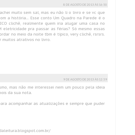
8 DE AGOSTO DE 2013 ÀS 16:50
achei muito sem sal, mas eu não li o livro e se vc que
com a história... Esse conto Um Quadro na Parede é o
TÍPICO clichê, realmente quem iria alugar uma casa no
 eletricidade pra passar as férias? Só mesmo essas
rdar no meio da noite tbm é típico, very clichê, rsrsrs.
 muitos atrativos no livro.
9 DE AGOSTO DE 2013 ÀS 12:59
smo, mas não me interessei nem um pouco pela ideia
pois da sua nota.
para acompanhar as atualizações e sempre que puder
aleitura.blogspot.com.br/