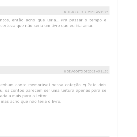
8 DE AGOSTO DE 2013 ÀS 11:21
ntos, então acho que leria... Pra passar o tempo é
erteza que não seria um livro que eu iria amar.
8 DE AGOSTO DE 2013 ÀS 11:36
enhum conto memorável nessa coleção =( Pelo dois
u, os contos parecem ser uma leitura apenas para se
ada a mais para o leitor.
 mas acho que não leria o livro.