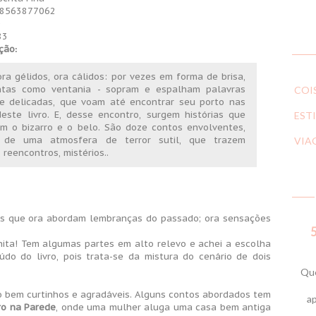
8563877062
0
83
ação
:
ora gélidos, ora cálidos: por vezes em forma de brisa,
ntas como ventania - sopram e espalham palavras
COI
 e delicadas, que voam até encontrar seu porto nas
este livro. E, desse encontro, surgem histórias que
ESTI
m o bizarro e o belo. São doze contos envolventes,
 de uma atmosfera de terror sutil, que trazem
VIA
 reencontros, mistérios..
os que ora abordam lembranças do passado; ora sensações
5
ita! Tem algumas partes em alto relevo e achei a escolha
do do livro, pois trata-se da mistura do cenário de dois
Que
ão bem curtinhos e agradáveis. Alguns contos abordados tem
ap
o na Parede
, onde uma mulher aluga uma casa bem antiga