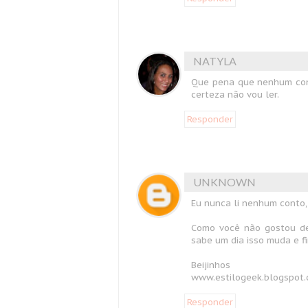
NATYLA
Que pena que nenhum cont
certeza não vou ler.
Responder
UNKNOWN
Eu nunca li nenhum conto, 
Como você não gostou de
sabe um dia isso muda e f
Beijinhos
www.estilogeek.blogspot.
Responder