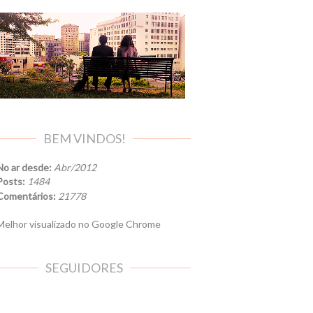
BEM VINDOS!
No ar desde:
Abr/2012
Posts:
1484
Comentários:
21778
elhor visualizado no Google Chrome
SEGUIDORES