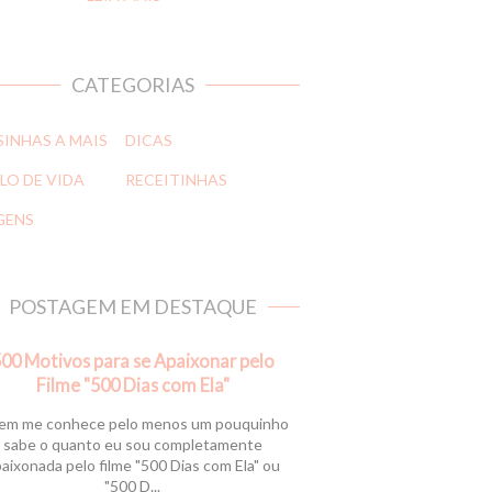
CATEGORIAS
SINHAS A MAIS
DICAS
LO DE VIDA
RECEITINHAS
GENS
POSTAGEM EM DESTAQUE
00 Motivos para se Apaixonar pelo
Filme "500 Dias com Ela"
m me conhece pelo menos um pouquinho
sabe o quanto eu sou completamente
aixonada pelo filme "500 Dias com Ela" ou
"500 D...