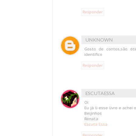
Responder
UNKNOWN
Gosto de contos,são ó
identifico
Responder
ESCUTAESSA
Oi
Eu já li esse livro e achei
Beijinhos
Renata
Escuta Essa
Responder