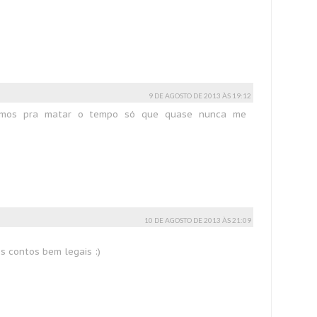
9 DE AGOSTO DE 2013 ÀS 19:12
timos pra matar o tempo só que quase nunca me
10 DE AGOSTO DE 2013 ÀS 21:09
 os contos bem legais :)