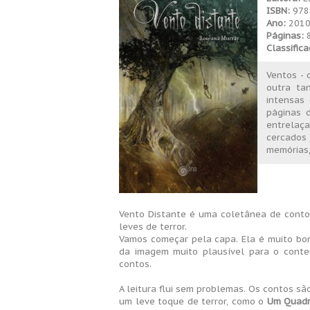
ISBN:
978
Ano:
201
Páginas:
Classific
Ventos - 
outra ta
intensas
páginas d
entrelaça
cercados
memórias,
Vento Distante é uma coletânea de cont
leves de terror.
Vamos começar pela capa. Ela é muito bon
da imagem muito plausível para o conteú
contos.
A leitura flui sem problemas. Os contos s
um leve toque de terror, como o
Um Quadr