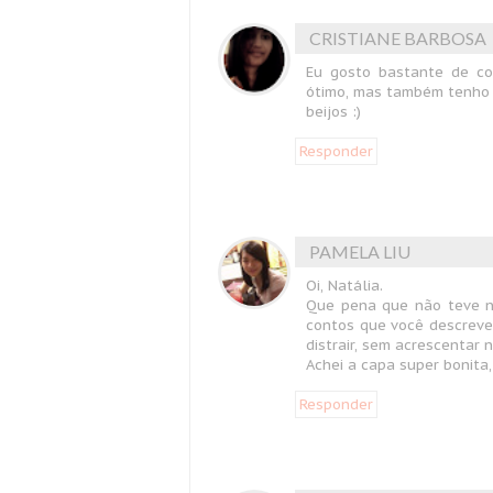
CRISTIANE BARBOSA
Eu gosto bastante de co
ótimo, mas também tenho c
beijos :)
Responder
PAMELA LIU
Oi, Natália.
Que pena que não teve n
contos que você descreve
distrair, sem acrescentar n
Achei a capa super bonita,
Responder