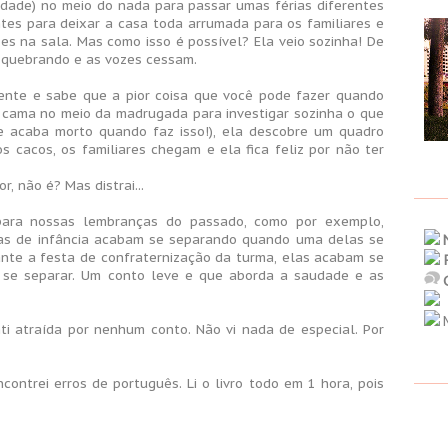
idade) no meio do nada para passar umas férias diferentes
antes para deixar a casa toda arrumada para os familiares e
es na sala. Mas como isso é possível? Ela veio sozinha! De
e quebrando e as vozes cessam.
gente e sabe que a pior coisa que você pode fazer quando
 cama no meio da madrugada para investigar sozinha o que
e acaba morto quando faz isso!), ela descobre um quadro
s cacos, os familiares chegam e ela fica feliz por não ter
, não é? Mas distrai...
para nossas lembranças do passado, como por exemplo,
as de infância acabam se separando quando uma delas se
ante a festa de confraternização da turma, elas acabam se
se separar. Um conto leve e que aborda a saudade e as
M
i atraída por nenhum conto. Não vi nada de especial. Por
ontrei erros de português. Li o livro todo em 1 hora, pois