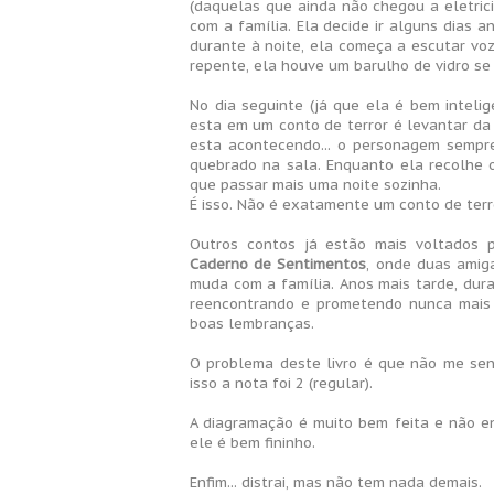
(daquelas que ainda não chegou a eletric
com a família. Ela decide ir alguns dias 
durante à noite, ela começa a escutar voz
repente, ela houve um barulho de vidro s
No dia seguinte (já que ela é bem inteli
esta em um conto de terror é levantar da
esta acontecendo... o personagem sempr
quebrado na sala. Enquanto ela recolhe o
que passar mais uma noite sozinha.
É isso. Não é exatamente um conto de terror
Outros contos já estão mais voltados 
Caderno de Sentimentos
, onde duas amig
muda com a família. Anos mais tarde, dur
reencontrando e prometendo nunca mais 
boas lembranças.
O problema deste livro é que não me sent
isso a nota foi 2 (regular).
A diagramação é muito bem feita e não enc
ele é bem fininho.
Enfim... distrai, mas não tem nada demais.