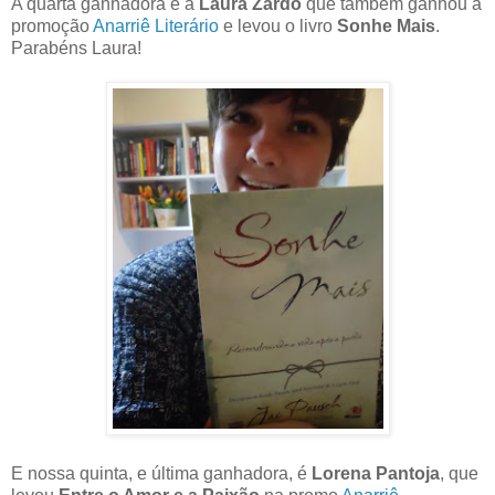
A quarta ganhadora é a
Laura Zardo
que também ganhou a
promoção
Anarriê Literário
e levou o livro
Sonhe Mais
.
Parabéns Laura!
E nossa quinta, e última ganhadora, é
Lorena Pantoja
, que