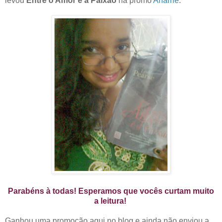
levou
Entre o Amor e a Paixão
na promo
Anarriê
.
Parabéns à todas! Esperamos que vocês curtam muito
a leitura!
Ganhou uma promoção aqui no blog e ainda não enviou a