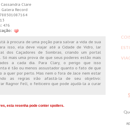
Cassandra Clare
:
Galera Record
788501087164
13
:
476
icação:
COI
stá à procura de uma poção para salvar a vida de sua
ra isso, ela deve viajar até a Cidade de Vidro, lar
ESTI
ral dos Caçadores de Sombras, criando um portal
a. Só mais uma prova de que seus poderes estão mais
VIA
icados a cada dia. Para Clary, o perigo que isso
enta é tão ou menos assustador quanto o fato de que
o a quer por perto. Mas nem o fora de Jace nem estar
ndo as regras irão afastá-la de seu objetivo:
ar Ragnor Fell, o feiticeiro que pode ajudá-la a curar
5
res, esta resenha pode conter spoilers.
Que
ap