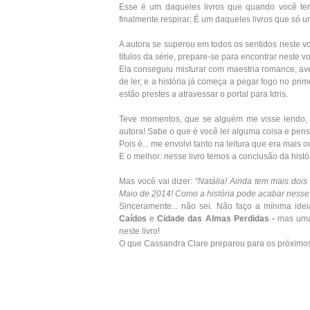
Esse é um daqueles livros que quando você ter
finalmente respirar; É um daqueles livros que só 
A autora se superou em todos os sentidos neste v
títulos da série, prepare-se para encontrar neste 
Ela conseguiu misturar com maestria romance, ave
de ler, e a história já começa a pegar fogo no p
estão prestes a atravessar o portal para Idris.
Teve momentos, que se alguém me visse lendo, d
autora! Sabe o que é você ler alguma coisa e pens
Pois é... me envolvi tanto na leitura que era mais
E o melhor: nesse livro temos a conclusão da histó
Mas você vai dizer:
"Natália! Ainda tem mais dois 
Maio de 2014! Como a história pode acabar ness
Sinceramente... não sei. Não faço a mínima id
Caídos
e
Cidade das Almas Perdidas -
mas uma 
neste livro!
O que Cassandra Clare preparou para os próximos t