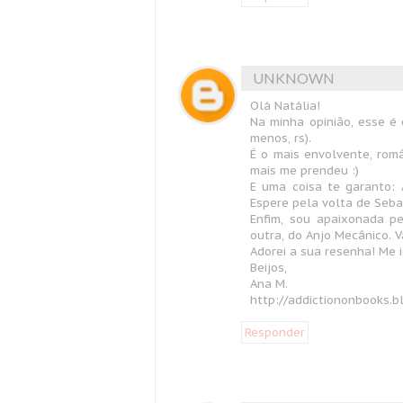
UNKNOWN
Olá Natália!
Na minha opinião, esse é 
menos, rs).
É o mais envolvente, rom
mais me prendeu :)
E uma coisa te garanto: 
Espere pela volta de Seba
Enfim, sou apaixonada p
outra, do Anjo Mecânico. V
Adorei a sua resenha! Me id
Beijos,
Ana M.
http://addictiononbooks.b
Responder