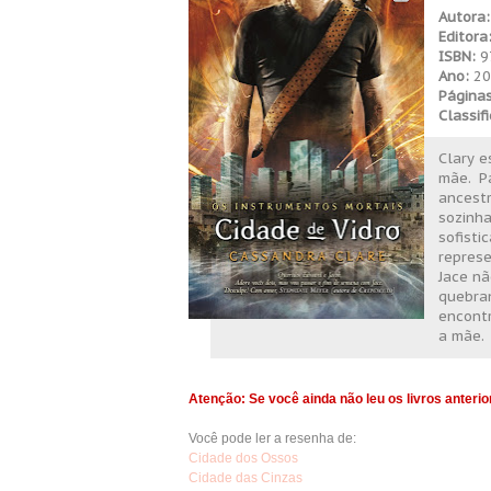
Autora:
Editora
ISBN:
9
Ano:
20
Páginas
Classif
Clary e
mãe. Pa
ancest
sozinh
sofist
repres
Jace nã
quebra
encontr
a mãe.
Atenção: Se você ainda não leu os livros anterio
Você pode ler a resenha de:
Cidade dos Ossos
Cidade das Cinzas