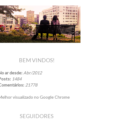
BEM VINDOS!
No ar desde:
Abr/2012
Posts:
1484
Comentários:
21778
elhor visualizado no Google Chrome
SEGUIDORES