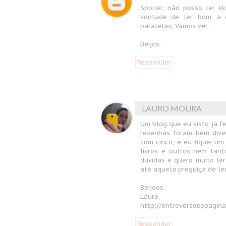
Spoiler, não posso ler k
vontade de ler, bom, a
paralelas. Vamos ver.
Beijos.
Responder
LAURO MOURA
Um blog que eu visto já f
resenhas foram bem diver
com cinco, e eu fiquei u
livros e outros nem tan
dúvidas e quero muito le
até aquela preguiça de ler
Beijoos.
Lauro,
http://entreversosepagina
Responder