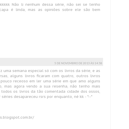
kkkkkk Não li nenhum dessa série, não sei se tenho
 capa é linda, mas as opiniões sobre ele são bem
5 DE NOVEMBRO DE 2013 ÀS 14:58
ez uma semana especial só com os livros da série, e as
sas, alguns livros ficaram com quatro, outros livros
m pouco receoso em ler uma série em que amo alguns
to, mas agora vendo a sua resenha, não tenho mais
r todos os livros da tão comentada cidade dos ossos,
 séries desapareceu rsrs por enquanto, né kk - *--*
s.blogspot.com.br/