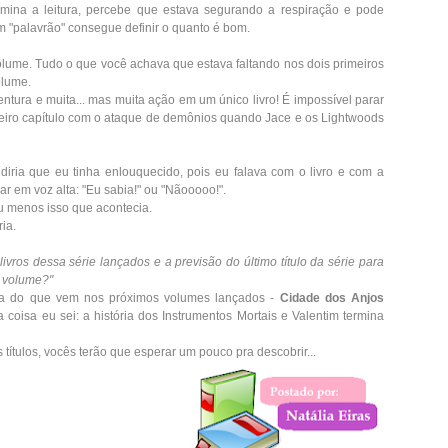
mina a leitura, percebe que estava segurando a respiração e pode
um "palavrão" consegue definir o quanto é bom.
olume. Tudo o que você achava que estava faltando nos dois primeiros
volume.
ntura e muita... mas muita ação em um único livro! É impossível parar
rimeiro capítulo com o ataque de demônios quando Jace e os Lightwoods
iria que eu tinha enlouquecido, pois eu falava com o livro e com a
ar em voz alta: "Eu sabia!" ou "Nãooooo!".
 ou menos isso que acontecia.
ria.
livros dessa série lançados e a previsão do último título da série para
e volume?"
eia do que vem nos próximos volumes lançados -
Cidade dos Anjos
coisa eu sei: a história dos Instrumentos Mortais e Valentim termina
ítulos, vocês terão que esperar um pouco pra descobrir...