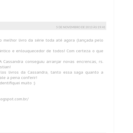
5 DE NOVEMBRO DE 2013 ÀS 19:41
o melhor livro da série toda até agora (lançada pelo
ântico e enlouquecedor de todos! Com certeza o que
A Cassandra conseguiu arranjar novas encrencas, rs.
stian!
elos livros da Cassandra, tanto essa saga quanto a
ale a pena conferir!
entifiquei muito :)
logspot.com.br/