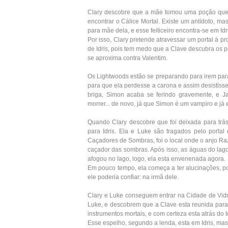
Clary descobre que a mãe tomou uma poção que a
encontrar o Cálice Mortal. Existe um antídoto, ma
para mãe dela, e esse feiticeiro encontra-se em I
Por isso, Clary pretende atravessar um portal à p
de Idris, pois tem medo que a Clave descubra os p
se aproxima contra Valentim.
Os Lightwoods estão se preparando para irem para 
para que ela perdesse a carona e assim desistiss
briga, Simon acaba se ferindo gravemente, e Jac
morrer... de novo, já que Simon é um vampiro e já 
Quando Clary descobre que foi deixada para trás,
para Idris. Ela e Luke são tragados pelo porta
Caçadores de Sombras, foi o local onde o anjo Raz
caçador das sombras. Após isso, as águas do lago
afogou no lago, logo, ela esta envenenada agora.
Em pouco tempo, ela começa a ter alucinações, po
ele poderia confiar: na irmã dele.
Clary e Luke conseguem entrar na Cidade de Vi
Luke, e descobrem que a Clave esta reunida para 
instrumentos mortais, e com certeza esta atrás do 
Esse espelho, segundo a lenda, esta em Idris, m