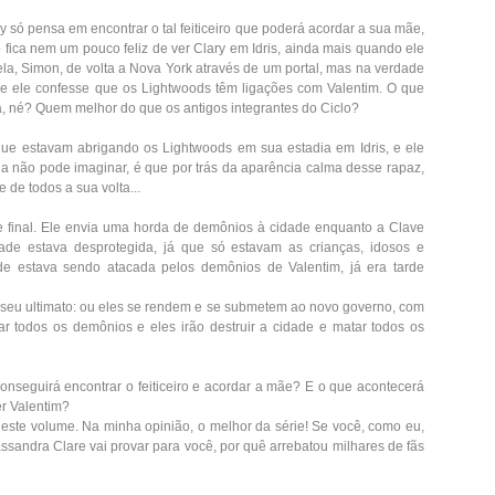
 só pensa em encontrar o tal feiticeiro que poderá acordar a sua mãe,
 fica nem um pouco feliz de ver Clary em Idris, ainda mais quando ele
a, Simon, de volta a Nova York através de um portal, mas na verdade
que ele confesse que os Lightwoods têm ligações com Valentim. O que
a, né? Quem melhor do que os antigos integrantes do Ciclo?
que estavam abrigando os Lightwoods em sua estadia em Idris, e ele
ela não pode imaginar, é que por trás da aparência calma desse rapaz,
 de todos a sua volta...
e final. Ele envia uma horda de demônios à cidade enquanto a Clave
ade estava desprotegida, já que só estavam as crianças, idosos e
e estava sendo atacada pelos demônios de Valentim, já era tarde
 seu ultimato: ou eles se rendem e se submetem ao novo governo, com
rtar todos os demônios e eles irão destruir a cidade e matar todos os
conseguirá encontrar o feiticeiro e acordar a mãe? E o que acontecerá
er Valentim?
neste volume. Na minha opinião, o melhor da série! Se você, como eu,
ssandra Clare vai provar para você, por quê arrebatou milhares de fãs