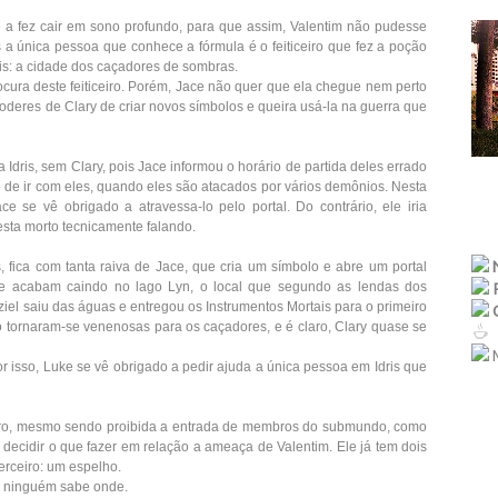
 fez cair em sono profundo, para que assim, Valentim não pudesse
s a única pessoa que conhece a fórmula é o feiticeiro que fez a poção
dris: a cidade dos caçadores de sombras.
rocura deste feiticeiro. Porém, Jace não quer que ela chegue nem perto
oderes de Clary de criar novos símbolos e queira usá-la na guerra que
Idris, sem Clary, pois Jace informou o horário de partida deles errado
e de ir com eles, quando eles são atacados por vários demônios. Nesta
e se vê obrigado a atravessa-lo pelo portal. Do contrário, ele iria
esta morto tecnicamente falando.
 fica com tanta raiva de Jace, que cria um símbolo e abre um portal
l e acabam caindo no lago Lyn, o local que segundo as lendas dos
iel saiu das águas e entregou os Instrumentos Mortais para o primeiro
 tornaram-se venenosas para os caçadores, e é claro, Clary quase se
M
r isso, Luke se vê obrigado a pedir ajuda a única pessoa em Idris que
dro, mesmo sendo proibida a entrada de membros do submundo, como
decidir o que fazer em relação a ameaça de Valentim. Ele já tem dois
terceiro: um espelho.
as ninguém sabe onde.