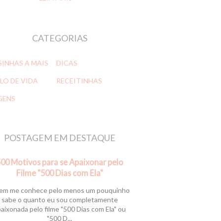
CATEGORIAS
SINHAS A MAIS
DICAS
LO DE VIDA
RECEITINHAS
GENS
POSTAGEM EM DESTAQUE
00 Motivos para se Apaixonar pelo
Filme "500 Dias com Ela"
m me conhece pelo menos um pouquinho
sabe o quanto eu sou completamente
aixonada pelo filme "500 Dias com Ela" ou
"500 D...