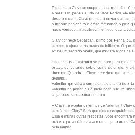
Enquanto a Clave se ocupa dessas questões, Clary
e para isso, pede a ajuda de Jace. Porém, ele não
descobre que a Clave prometeu enviar o amigo del
o fizeram prisioneiro e estão torturando-o para 
não é verdade... mas alguém tem que levar a culp
Clary conhece Sebastian, primo dos Penhallow, 
começa a ajuda-la na busca do feiticeiro. O que 
existe um segredo mortal, que mudará a vida dela e
Enquanto isso, Valentim se prepara para o ataqu
estava deliberando sobre como deter ele. A cid
doentes. Quando a Clave percebeu que a cidad
demais...
Valentim aproveita a surpresa dos caçadores e dá
Valentim no poder, ou à meia noite, ele irá libe
caçadores, sem poupar nenhum.
A Clave irá aceitar os termos de Valentim? Clary 
com Jace e Clary? Será que eles conseguirão det
Essa e muitas outras respostas, você encontrará 
achava que a série estava morna... prepare-se! Ca
pelo mundo!