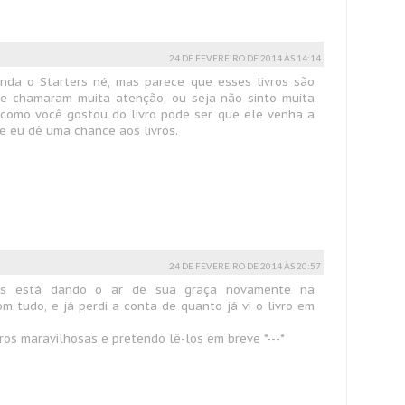
24 DE FEVEREIRO DE 2014 ÀS 14:14
ainda o Starters né, mas parece que esses livros são
me chamaram muita atenção, ou seja não sinto muita
 como você gostou do livro pode ser que ele venha a
 eu dê uma chance aos livros.
24 DE FEVEREIRO DE 2014 ÀS 20:57
das está dando o ar de sua graça novamente na
om tudo, e já perdi a conta de quanto já vi o livro em
ros maravilhosas e pretendo lê-los em breve *---*