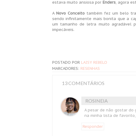
estava muito ansiosa por
Enders
, agora es
A
Novo Conceito
também fez um belo trab
sendo infinitamente mais bonita que a c
um tamanho de letra muito agradável pa
impecáveis.
POSTADO POR
LAISY REBELO
MARCADORES:
RESENHAS
13 COMENTÁRIOS
ROSINEIA
A pesar de não gostar do 
na minha lista de favorito,
Responder