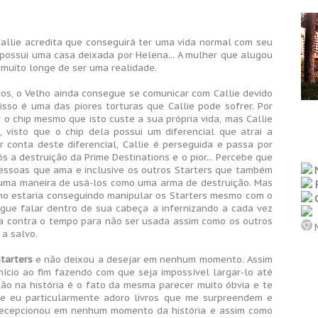
Callie acredita que conseguirá ter uma vida normal com seu
 possui uma casa deixada por Helena... A mulher que alugou
muito longe de ser uma realidade.
s, o Velho ainda consegue se comunicar com Callie devido
so é uma das piores torturas que Callie pode sofrer. Por
 o chip mesmo que isto custe a sua própria vida, mas Callie
 visto que o chip dela possui um diferencial que atrai a
r conta deste diferencial, Callie é perseguida e passa por
s a destruição da Prime Destinations e o pior... Percebe que
essoas que ama e inclusive os outros Starters que também
 uma maneira de usá-los como uma arma de destruição. Mas
lho estaria conseguindo manipular os Starters mesmo com o
gue falar dentro de sua cabeça a infernizando a cada vez
ida contra o tempo para não ser usada assim como os outros
M
 a salvo.
tarters
e não deixou a desejar em nenhum momento. Assim
ício ao fim fazendo com que seja impossível largar-lo até
o na história é o fato da mesma parecer muito óbvia e te
e eu particularmente adoro livros que me surpreendem e
cepcionou em nenhum momento da história e assim como