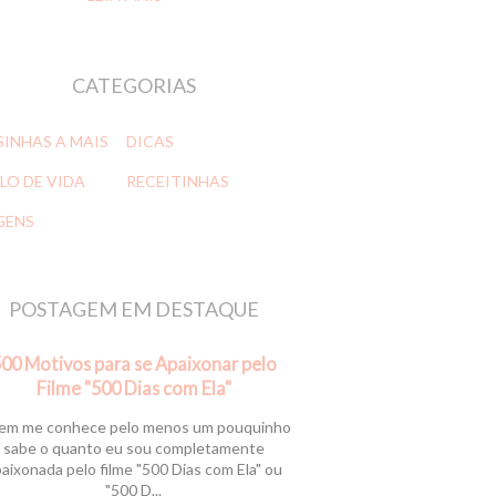
CATEGORIAS
SINHAS A MAIS
DICAS
LO DE VIDA
RECEITINHAS
GENS
POSTAGEM EM DESTAQUE
00 Motivos para se Apaixonar pelo
Filme "500 Dias com Ela"
m me conhece pelo menos um pouquinho
sabe o quanto eu sou completamente
aixonada pelo filme "500 Dias com Ela" ou
"500 D...