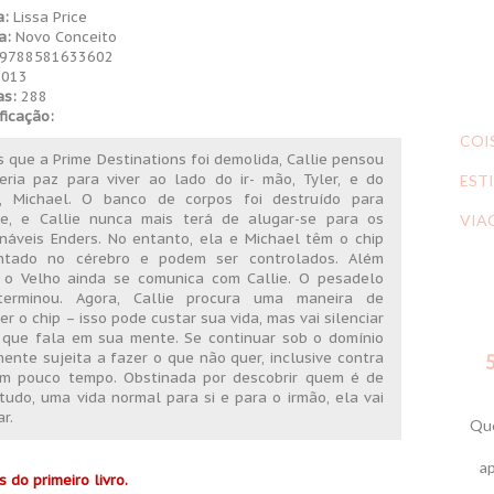
a:
Lissa Price
a:
Novo Conceito
9788581633602
013
as:
288
ficação:
COI
s que a Prime Destinations foi demolida, Callie pensou
eria paz para viver ao lado do ir- mão, Tyler, e do
ESTI
, Michael. O banco de corpos foi destruído para
e, e Callie nunca mais terá de alugar-se para os
VIA
náveis Enders. No entanto, ela e Michael têm o chip
ntado no cérebro e podem ser controlados. Além
, o Velho ainda se comunica com Callie. O pesadelo
erminou. Agora, Callie procura uma maneira de
r o chip – isso pode custar sua vida, mas vai silenciar
 que fala em sua mente. Se continuar sob o domínio
ente sujeita a fazer o que não quer, inclusive contra
5
em pouco tempo. Obstinada por descobrir quem é de
tudo, uma vida normal para si e para o irmão, ela vai
r.
Que
ap
 do primeiro livro.