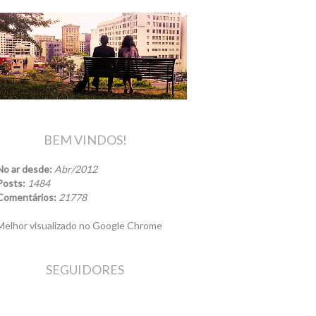
BEM VINDOS!
No ar desde:
Abr/2012
Posts:
1484
Comentários:
21778
elhor visualizado no Google Chrome
SEGUIDORES