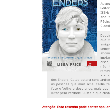
Autor
Editor
ISBN:
Ano:
2
Págin
Classi
Depoi
que t
amigo
sempr
abomi
impla
disso
não t
remove
a voz
dos Enders, Callie estará constantem
as pessoas que mais ama. Callie t
fato o Velho e desejando, mais que 
lutar pela verdade. Custe o que custa
Atenção: Esta resenha pode conter spoilers