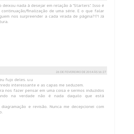
 deixou nada à desejar em relação à "Starters". Isso é
ontinuação/finalização de uma série. E o que falar
uem nos surpreender a cada virada de página?!?! Já
tura.
26 DE FEVEREIRO DE 2014 ÀS 16:27
u fujo deles. u.u
 enredo interessante e as capas me seduzem.
ora nos fazer pensar em uma coisa e sermos induzidos
uando na verdade não é nada daquilo que está
 diagramação e revisão. Nunca me decepcionei com
o.