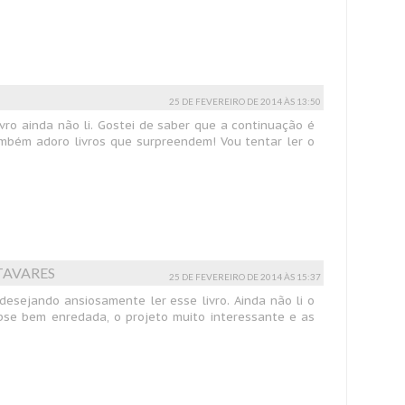
25 DE FEVEREIRO DE 2014 ÀS 13:50
ivro ainda não li. Gostei de saber que a continuação é
mbém adoro livros que surpreendem! Vou tentar ler o
TAVARES
25 DE FEVEREIRO DE 2014 ÀS 15:37
esejando ansiosamente ler esse livro. Ainda não li o
opse bem enredada, o projeto muito interessante e as