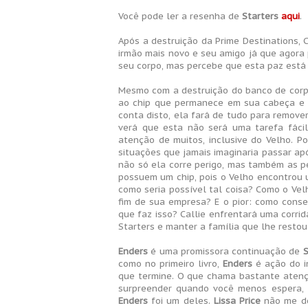
Você pode ler a resenha de
Starters
aqui
.
Após a destruição da Prime Destinations, 
irmão mais novo e seu amigo já que agora
seu corpo, mas percebe que esta paz está 
Mesmo com a destruição do banco de corpo
ao chip que permanece em sua cabeça e is
conta disto, ela fará de tudo para remover
verá que esta não será uma tarefa fácil,
atenção de muitos, inclusive do Velho. Po
situações que jamais imaginaria passar apó
não só ela corre perigo, mas também as p
possuem um chip, pois o Velho encontrou
como seria possível tal coisa? Como o Ve
fim de sua empresa? E o pior: como conse
que faz isso? Callie enfrentará uma corr
Starters e manter a família que lhe restou
Enders
é uma promissora continuação de
S
como no primeiro livro,
Enders
é ação do in
que termine. O que chama bastante atençã
surpreender quando você menos espera, 
Enders
foi um deles.
Lissa Price
não me de