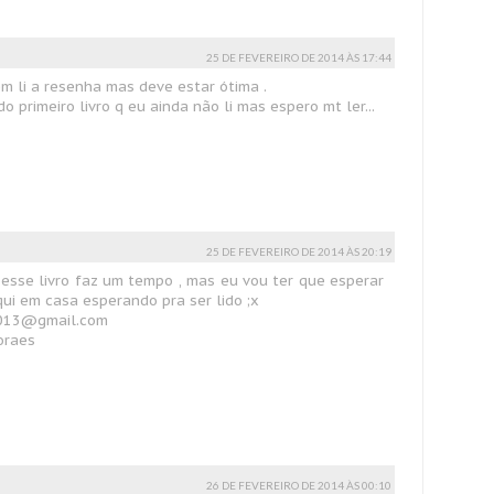
25 DE FEVEREIRO DE 2014 ÀS 17:44
m li a resenha mas deve estar ótima .
do primeiro livro q eu ainda não li mas espero mt ler...
25 DE FEVEREIRO DE 2014 ÀS 20:19
esse livro faz um tempo , mas eu vou ter que esperar
qui em casa esperando pra ser lido ;x
2013@gmail.com
oraes
26 DE FEVEREIRO DE 2014 ÀS 00:10