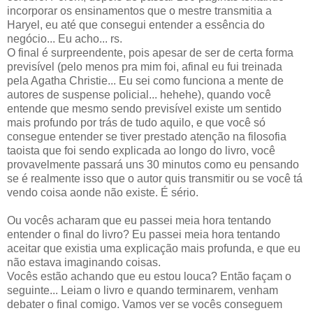
incorporar os ensinamentos que o mestre transmitia a
Haryel, eu até que consegui entender a essência do
negócio... Eu acho... rs.
O final é surpreendente, pois apesar de ser de certa forma
previsível (pelo menos pra mim foi, afinal eu fui treinada
pela Agatha Christie... Eu sei como funciona a mente de
autores de suspense policial... hehehe), quando você
entende que mesmo sendo previsível existe um sentido
mais profundo por trás de tudo aquilo, e que você só
consegue entender se tiver prestado atenção na filosofia
taoista que foi sendo explicada ao longo do livro, você
provavelmente passará uns 30 minutos como eu pensando
se é realmente isso que o autor quis transmitir ou se você tá
vendo coisa aonde não existe. É sério.
Ou vocês acharam que eu passei meia hora tentando
entender o final do livro? Eu passei meia hora tentando
aceitar que existia uma explicação mais profunda, e que eu
não estava imaginando coisas.
Vocês estão achando que eu estou louca? Então façam o
seguinte... Leiam o livro e quando terminarem, venham
debater o final comigo. Vamos ver se vocês conseguem