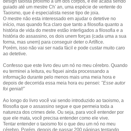
design taoista próximo a um dos corpos, e ele acaba sendo
guiado até um mestre Ch' an, uma espécie de vertente do
Taoismo, que é especialista nesse tipo de joia.
O mestre não esta interessado em ajudar o detetive no
início, mas quando fica claro que tanto a filosofia quanto a
história de vida do mestre estão interligados a filosofia e a
história do assassino, os dois unem forças (cada uma a sua
forma, mas unem) para conseguir deter o Artífice.
Porém, isso não vai ser nada fácil e pode custar muito caro
ao detetive.
Confesso que este livro deu um nó no meu cérebro. Quando
eu terminei a leitura, eu fiquei ainda processando a
informação durante pelo menos mais uma meia hora e
depois de decorrida essa meia hora eu pensei:
"Esse autor
foi genial!"
Ao longo do livro você vai sendo introduzido ao taoismo, a
filosofia que o assassino segue e que permeia toda a
natureza dos crimes dele. Ou seja, para você entender por
que ele mata, você precisa entender como ele vive.
Tentar entender o taoismo foi o que deu um nó no meu
cérebro. Porém, depois de passar 200 páginas tentando