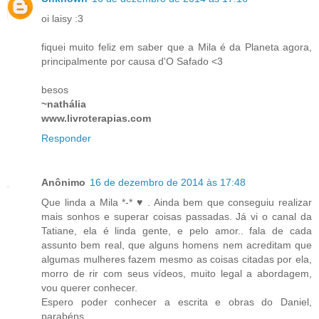
oi laisy :3
fiquei muito feliz em saber que a Mila é da Planeta agora,
principalmente por causa d'O Safado <3
besos
~nathália
www.livroterapias.com
Responder
Anônimo
16 de dezembro de 2014 às 17:48
Que linda a Mila *-* ♥ . Ainda bem que conseguiu realizar
mais sonhos e superar coisas passadas. Já vi o canal da
Tatiane, ela é linda gente, e pelo amor.. fala de cada
assunto bem real, que alguns homens nem acreditam que
algumas mulheres fazem mesmo as coisas citadas por ela,
morro de rir com seus vídeos, muito legal a abordagem,
vou querer conhecer.
Espero poder conhecer a escrita e obras do Daniel,
parabéns.