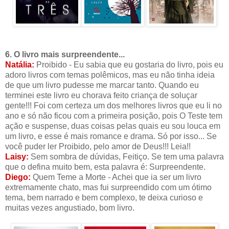
6. O livro mais surpreendente...
Natália:
Proibido - Eu sabia que eu gostaria do livro, pois eu
adoro livros com temas polêmicos, mas eu não tinha ideia
de que um livro pudesse me marcar tanto. Quando eu
terminei este livro eu chorava feito criança de soluçar
gente!!! Foi com certeza um dos melhores livros que eu li no
ano e só não ficou com a primeira posição, pois O Teste tem
ação e suspense, duas coisas pelas quais eu sou louca em
um livro, e esse é mais romance e drama. Só por isso... Se
você puder ler Proibido, pelo amor de Deus!!! Leia!!
Laisy:
Sem sombra de dúvidas, Feitiço. Se tem uma palavra
que o defina muito bem, esta palavra é: Surpreendente.
Diego:
Quem Teme a Morte - Achei que ia ser um livro
extremamente chato, mas fui surpreendido com um ótimo
tema, bem narrado e bem complexo, te deixa curioso e
muitas vezes angustiado, bom livro.