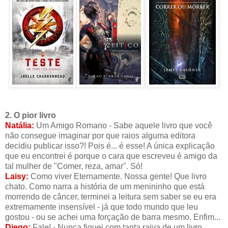
2. O pior livro
Natália:
Um Amigo Romano - Sabe aquele livro que você
não consegue imaginar por que raios alguma editora
decidiu publicar isso?! Pois é... é esse! A única explicação
que eu encontrei é porque o cara que escreveu é amigo da
tal mulher de "Comer, reza, amar". Só!
Laisy:
Como viver Eternamente. Nossa gente! Que livro
chato. Como narra a história de um menininho que está
morrendo de câncer, terminei a leitura sem saber se eu era
extremamente insensível - já que todo mundo que leu
gostou - ou se achei uma forçação de barra mesmo. Enfim...
Diego:
Fale! - Nunca fiquei com tanta raiva de um livro