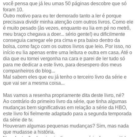
você pensa que já leu umas 50 páginas descobre que só
foram 10.
Outro motivo para eu ter demorado tanto a ler é porque
precisava dividir minha atenção com outros livros. Como ele
é muito pesado (às vezes, enquanto eu lia em pé no metrô,
meu braço chegava a doer... sério gente!) eu dificilmente
conseguia carregar ele pra cima e pra baixo dentro da
bolsa, como faço com os outros livros que leio. Por isso, no
início eu lia apenas entre uma leitura e outra em casa. Até o
dia que eu tomei vergonha na cara e parei de ler tudo só
para me dedicar a este livro, para desespero dos meus
companheiros do blog...
Mal sabem eles que eu já tenho o terceiro livro da série e
que vai ser a mesma coisa...
Mas vamos a resenha propriamente dita deste livro, né?
Ao contrário do primeiro livro da série, que tinha algumas
mudanças bem significativas em relação a série da HBO,
este livro foi fielmente adaptado para a segunda temporada
da série de tv.
Houveram algumas pequenas mudanças? Sim, mas nada
que mudasse a história.