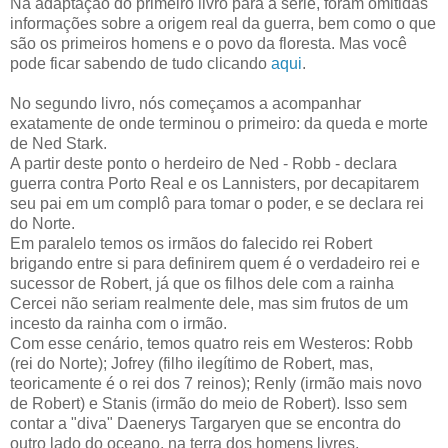
Na adaptação do primeiro livro para a série, foram omitidas
informações sobre a origem real da guerra, bem como o que
são os primeiros homens e o povo da floresta. Mas você
pode ficar sabendo de tudo clicando
aqui
.
No segundo livro, nós começamos a acompanhar
exatamente de onde terminou o primeiro: da queda e morte
de Ned Stark.
A partir deste ponto o herdeiro de Ned - Robb - declara
guerra contra Porto Real e os Lannisters, por decapitarem
seu pai em um complô para tomar o poder, e se declara rei
do Norte.
Em paralelo temos os irmãos do falecido rei Robert
brigando entre si para definirem quem é o verdadeiro rei e
sucessor de Robert, já que os filhos dele com a rainha
Cercei não seriam realmente dele, mas sim frutos de um
incesto da rainha com o irmão.
Com esse cenário, temos quatro reis em Westeros: Robb
(rei do Norte); Jofrey (filho ilegítimo de Robert, mas,
teoricamente é o rei dos 7 reinos); Renly (irmão mais novo
de Robert) e Stanis (irmão do meio de Robert). Isso sem
contar a "diva" Daenerys Targaryen que se encontra do
outro lado do oceano, na terra dos homens livres,