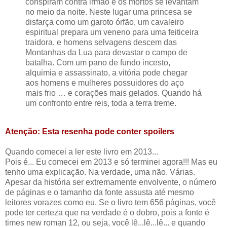
conspiram contra irmão e os mortos se levantam
no meio da noite. Neste lugar uma princesa se
disfarça como um garoto órfão, um cavaleiro
espiritual prepara um veneno para uma feiticeira
traidora, e homens selvagens descem das
Montanhas da Lua para devastar o campo de
batalha. Com um pano de fundo incesto,
alquimia e assassinato, a vitória pode chegar
aos homens e mulheres possuidores do aço
mais frio … e corações mais gelados. Quando há
um confronto entre reis, toda a terra treme.
Atenção: Esta resenha pode conter spoilers
Quando comecei a ler este livro em 2013...
Pois é... Eu comecei em 2013 e só terminei agora!!! Mas eu
tenho uma explicação. Na verdade, uma não. Várias.
Apesar da história ser extremamente envolvente, o número
de páginas e o tamanho da fonte assusta até mesmo
leitores vorazes como eu. Se o livro tem 656 páginas, você
pode ter certeza que na verdade é o dobro, pois a fonte é
times new roman 12, ou seja, você lê...lê...lê... e quando