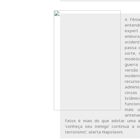
A Fêni
entend
expert
embora
ocident
passa 
sorte,
modelo
guerra 
versão 
modern
recurso
admini
cinzas
Islâmi
funcion
mais u
antena
fatos é mais do que adotar uma ati
‘conheça seu inimigo’ continua a 
terrorismo”, alerta Napoleoni.