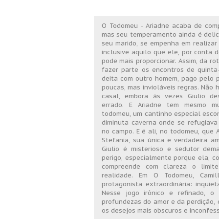
O Todomeu - Ariadne acaba de compl
mas seu temperamento ainda é delicio
seu marido, se empenha em realizar
inclusive aquilo que ele, por conta 
pode mais proporcionar. Assim, da r
fazer parte os encontros de quinta
deita com outro homem, pago pelo pr
poucas, mas invioláveis regras. Não 
casal, embora às vezes Giulio de
errado. E Ariadne tem mesmo mu
todomeu, um cantinho especial escon
diminuta caverna onde se refugiava 
no campo. E é ali, no todomeu, que A
Stefania, sua única e verdadeira a
Giulio é misterioso e sedutor dem
perigo, especialmente porque ela, c
compreende com clareza o limit
realidade. Em O Todomeu, Cami
protagonista extraordinária: inquie
Nesse jogo irônico e refinado, o 
profundezas do amor e da perdição, 
os desejos mais obscuros e inconfes