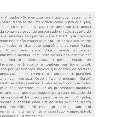
 o Vingador - Schwartzgarten é um lugar estranho. À
a vista, trata-se de uma cidade como outra qualquer,
as, bancos e bibliotecas. Entretanto, por trás dessa
ia comum se esconde um passado sinistro, repleto de
cia e batalhas sangrentas. Para Osbert, que cresceu
cidade não é tão esquisita assim. Ele está acostumado
ear todos os dias pelo cemitério e conhece várias
ias locais, mas nada disso parece influenciar
vamente o menino. Bem, pelo menos não até ele ser
 no Instituto. Considerada a melhor escola de
tzgarten, o Instituto é também um lugar cruel,
ado por professores sádicos, que gostam de torturar
unos. Caladas, as crianças aceitam as duras punições
as, e, com certeza, Osbert fará o mesmo... Certo?
 muito errado! O menino é mais esperto do que todos
am e não pretende deixar os professores impunes.
ntrário: quer que eles paguem pela sua crueldade, da
neira possível. Eis que surge então Osbert, o Vingador,
disposto a destruir cada um de seus inimigos. Nesta
hristopher William Hill nos surpreende com um herói
ormam em vítimas. Um livro assustador e imprevisível,
 primeira à última página.