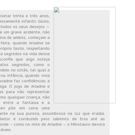
etar trinta e três anos,
samente infantil. Giulio,
 todos os seus desejos —
de um grave acidente, não
otina de ambos, começam a
-feira, quando Ariadne se
óprio Giulio, respeitando
há segredos na vida desse
sconfie que algo esteja
itos segredos, como o
dido no sótão, tal qual a
na infância, quando vivia
riadne faz confidências a
miga. O jogo de Ariadne e
ais para não representar
omo qualquer criança, não
e entre a fantasia e a
lleri põe em cena uma
tante na sua pureza, assombrosa na luz que irradia.
leitor é conduzido pelo labirinto de Eros até as
onde – como no mito de Ariadne – o Minotauro devora
sáveis.