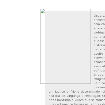
Osbert,
primeir
com cas
aparênc
violên
ali, a 
a pass
histór
negati
aceito
Schwar
comand
seus al
sofrid
Errado,
imagin
Pelo co
pior ma
um justiceiro frio e determinado, 
história de vingança e reparação, C
nada bonzinho e vilões que se transf
que certamente fisgará os leitores da