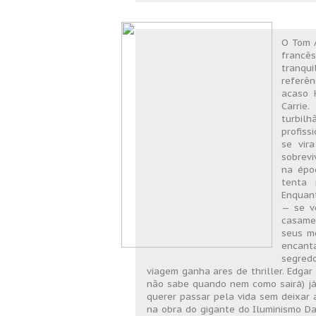
O Tom A
francê
tranqu
referên
acaso 
Carrie
turbil
profiss
se vir
sobrevi
na épo
tenta 
Enquant
— se vê
casame
seus m
encant
segredo
viagem ganha ares de thriller. Edga
não sabe quando nem como sairá) já 
querer passar pela vida sem deixar 
na obra do gigante do Iluminismo Da