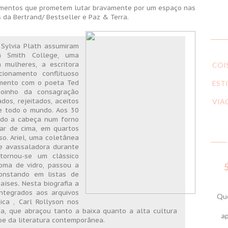
çamentos que prometem lutar bravamente por um espaço nas
 da Bertrand/ Bestseller e Paz & Terra.
 Sylvia Plath assumiram
na Smith College, uma
 mulheres, a escritora
COI
ionamento conflituoso
amento com o poeta Ted
ESTI
moinho da consagração
dos, rejeitados, aceitos
VIA
de todo o mundo. Aos 30
ando a cabeça num forno
ar de cima, em quartos
o. Ariel, uma coletânea
e avassaladora durante
tornou-se um clássico
oma de vidro, passou a
5
constando em listas de
aíses. Nesta biografia a
-integrados aos arquivos
Que
ica , Carl Rollyson nos
a, que abraçou tanto a baixa quanto a alta cultura
ap
oe da literatura contemporânea.