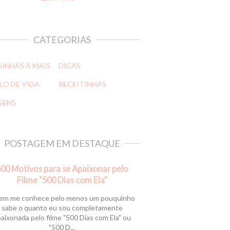
CATEGORIAS
SINHAS A MAIS
DICAS
LO DE VIDA
RECEITINHAS
GENS
POSTAGEM EM DESTAQUE
00 Motivos para se Apaixonar pelo
Filme "500 Dias com Ela"
m me conhece pelo menos um pouquinho
sabe o quanto eu sou completamente
aixonada pelo filme "500 Dias com Ela" ou
"500 D...