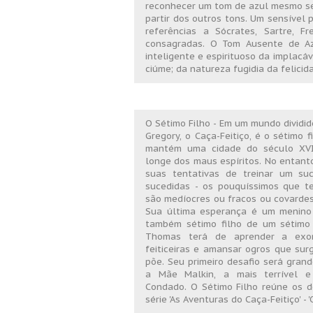
reconhecer um tom de azul mesmo sem
partir dos outros tons. Um sensível 
referências a Sócrates, Sartre, Fr
consagradas. O Tom Ausente de Azu
inteligente e espirituoso da implacá
ciúme; da natureza fugidia da felic
O Sétimo Filho - Em um mundo dividido
Gregory, o Caça-Feitiço, é o sétimo f
mantém uma cidade do século XVI
longe dos maus espíritos. No entant
suas tentativas de treinar um su
sucedidas - os pouquíssimos que t
são medíocres ou fracos ou covardes
Sua última esperança é um menin
também sétimo filho de um sétimo 
Thomas terá de aprender a exorc
feiticeiras e amansar ogros que su
põe. Seu primeiro desafio será grand
a Mãe Malkin, a mais terrível e 
Condado. O Sétimo Filho reúne os d
série 'As Aventuras do Caça-Feitiço' - '