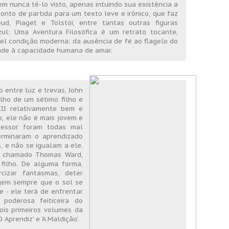
 nunca tê-lo visto, apenas intuindo sua existência a
ponto de partida para um texto leve e irônico, que faz
eud, Piaget e Tolstói, entre tantas outras figuras
l: Uma Aventura Filosófica é um retrato tocante,
vel condição moderna: da ausência de fé ao flagelo do
idade à capacidade humana de amar.
 entre luz e trevas, John
ilho de um sétimo filho e
II relativamente bem e
o, ele não é mais jovem e
cessor foram todas mal
erminaram o aprendizado
, e não se igualam a ele.
o chamado Thomas Ward,
filho. De alguma forma,
izar fantasmas, deter
rgem sempre que o sol se
e - ele terá de enfrentar
poderosa feiticeira do
ois primeiros volumes da
O Aprendiz' e 'A Maldição'.