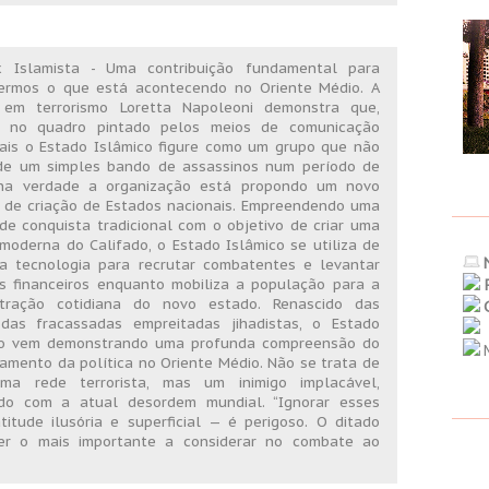
x Islamista - Uma contribuição fundamental para
ermos o que está acontecendo no Oriente Médio. A
 em terrorismo Loretta Napoleoni demonstra que,
 no quadro pintado pelos meios de comunicação
ais o Estado Islâmico figure como um grupo que não
de um simples bando de assassinos num período de
 na verdade a organização está propondo um novo
 de criação de Estados nacionais. Empreendendo uma
de conquista tradicional com o objetivo de criar uma
moderna do Califado, o Estado Islâmico se utiliza de
a tecnologia para recrutar combatentes e levantar
s financeiros enquanto mobiliza a população para a
stração cotidiana do novo estado. Renascido das
 das fracassadas empreitadas jihadistas, o Estado
co vem demonstrando uma profunda compreensão do
M
amento da política no Oriente Médio. Não se trata de
ma rede terrorista, mas um inimigo implacável,
do com a atual desordem mundial. “Ignorar esses
tude ilusória e superficial — é perigoso. O ditado
ser o mais importante a considerar no combate ao