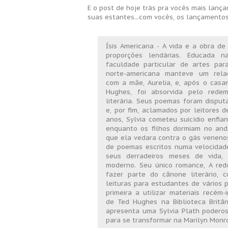
E o post de hoje trás pra vocês mais lan
suas estantes...com vocês, os lançamentos
Ísis Americana - A vida e a obra de
proporções lendárias. Educada 
faculdade particular de artes para
norte-americana manteve um relac
com a mãe, Aurelia, e, após o cas
Hughes, foi absorvida pelo rede
literária. Seus poemas foram disputa
e, por fim, aclamados por leitores 
anos, Sylvia cometeu suicídio enfi
enquanto os filhos dormiam no and
que ela vedara contra o gás venenos
de poemas escritos numa velocidad
seus derradeiros meses de vida, 
moderno. Seu único romance, A red
fazer parte do cânone literário, 
leituras para estudantes de vários p
primeira a utilizar materiais recém
de Ted Hughes na Biblioteca Britân
apresenta uma Sylvia Plath poderos
para se transformar na Marilyn Monr