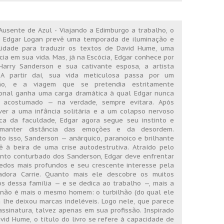
usente de Azul - Viajando a Edimburgo a trabalho, o
s Edgar Logan prevê uma temporada de iluminação e
ilidade para traduzir os textos de David Hume, uma
cia em sua vida. Mas, já na Escócia, Edgar conhece por
Harry Sanderson e sua cativante esposa, a artista
. A partir daí, sua vida meticulosa passa por um
hão, e a viagem que se pretendia estritamente
ional ganha uma carga dramática à qual Edgar nunca
a acostumado — na verdade, sempre evitara. Após
ver a uma infância solitária e a um colapso nervoso
ca da faculdade, Edgar agora segue seu instinto e
manter distância das emoções e da desordem.
o isso, Sanderson — anárquico, paranoico e brilhante
 à beira de uma crise autodestrutiva. Atraído pelo
nto conturbado dos Sanderson, Edgar deve enfrentar
edos mais profundos e seu crescente interesse pela
adora Carrie. Quanto mais ele descobre os muitos
s dessa família — e se dedica ao trabalho —, mais a
r não é mais o mesmo homem: o turbilhão (do qual ele
lhe deixou marcas indeléveis. Logo nele, que parece
assinatura, talvez apenas em sua profissão. Inspirado
vid Hume, o título do livro se refere à capacidade de