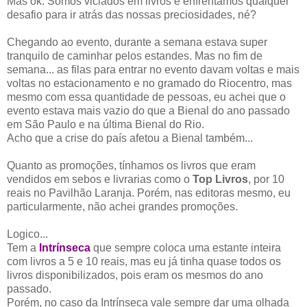
Mas ok. Somos viciados em livros e enfrentamos qualquer
desafio para ir atrás das nossas preciosidades, né?
Chegando ao evento, durante a semana estava super
tranquilo de caminhar pelos estandes. Mas no fim de
semana... as filas para entrar no evento davam voltas e mais
voltas no estacionamento e no gramado do Riocentro, mas
mesmo com essa quantidade de pessoas, eu achei que o
evento estava mais vazio do que a Bienal do ano passado
em São Paulo e na última Bienal do Rio.
Acho que a crise do país afetou a Bienal também...
Quanto as promoções, tínhamos os livros que eram
vendidos em sebos e livrarias como o
Top Livros
, por 10
reais no Pavilhão Laranja. Porém, nas editoras mesmo, eu
particularmente, não achei grandes promoções.
Logico...
Tem a
Intrínseca
que sempre coloca uma estante inteira
com livros a 5 e 10 reais, mas eu já tinha quase todos os
livros disponibilizados, pois eram os mesmos do ano
passado.
Porém, no caso da Intrínseca vale sempre dar uma olhada