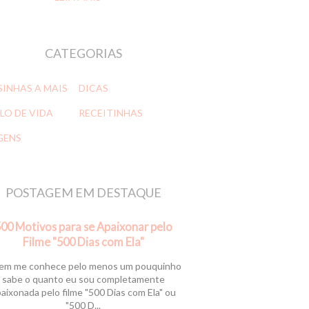
CATEGORIAS
SINHAS A MAIS
DICAS
LO DE VIDA
RECEITINHAS
GENS
POSTAGEM EM DESTAQUE
00 Motivos para se Apaixonar pelo
Filme "500 Dias com Ela"
m me conhece pelo menos um pouquinho
sabe o quanto eu sou completamente
aixonada pelo filme "500 Dias com Ela" ou
"500 D...