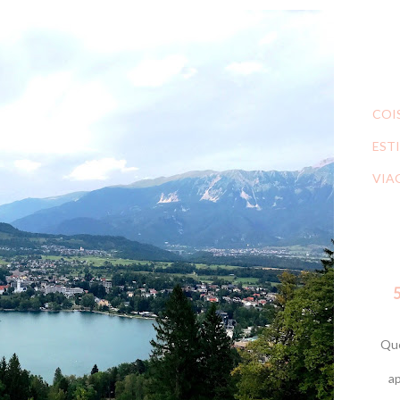
COI
ESTI
VIA
5
Que
ap