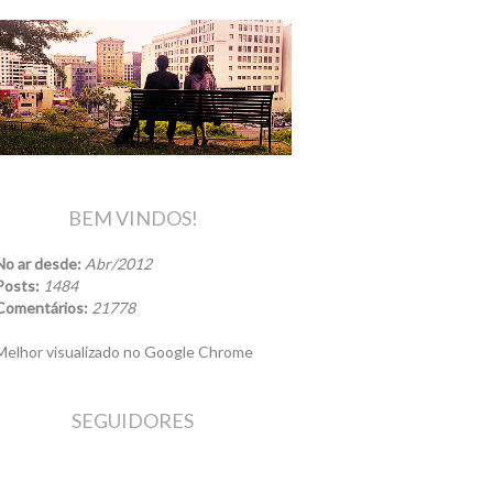
BEM VINDOS!
No ar desde:
Abr/2012
Posts:
1484
Comentários:
21778
elhor visualizado no Google Chrome
SEGUIDORES