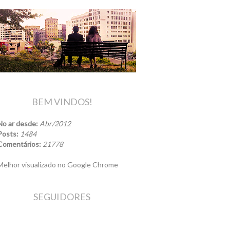
BEM VINDOS!
No ar desde:
Abr/2012
Posts:
1484
Comentários:
21778
elhor visualizado no Google Chrome
SEGUIDORES