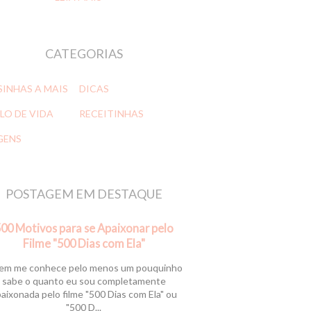
CATEGORIAS
SINHAS A MAIS
DICAS
LO DE VIDA
RECEITINHAS
GENS
POSTAGEM EM DESTAQUE
00 Motivos para se Apaixonar pelo
Filme "500 Dias com Ela"
m me conhece pelo menos um pouquinho
sabe o quanto eu sou completamente
aixonada pelo filme "500 Dias com Ela" ou
"500 D...