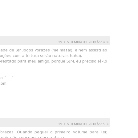
19 DE SETEMBRO DE 2013 ÀS 14:08
dade de ler Jogos Vorazes (me mata!), e nem assisti ao
oções com a leitura serão naturais haha).
mprestado para meu amigo, porque SIM, eu preciso lê-lo
do ^___^
com
19 DE SETEMBRO DE 2013 ÀS 15:38
Vorazes. Quando peguei o primeiro volume para ler,
, pois não conseguia desgrudar rs