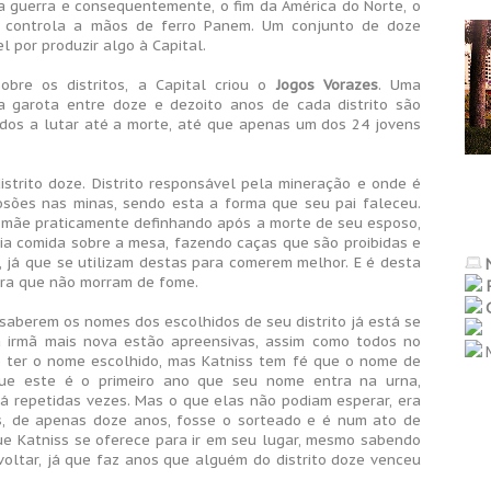
 guerra e consequentemente, o fim da América do Norte, o
, controla a mãos de ferro Panem. Um conjunto de doze
l por produzir algo à Capital.
bre os distritos, a Capital criou o
Jogos Vorazes
. Uma
garota entre doze e dezoito anos de cada distrito são
ados a lutar até a morte, até que apenas um dos 24 jovens
istrito doze. Distrito responsável pela mineração e onde é
ões nas minas, sendo esta a forma que seu pai faleceu.
ua mãe praticamente definhando após a morte de seu esposo,
ria comida sobre a mesa, fazendo caças que são proibidas e
, já que se utilizam destas para comerem melhor. E é desta
ara que não morram de fome.
 saberem os nomes dos escolhidos de seu distrito já está se
a irmã mais nova estão apreensivas, assim como todos no
M
e ter o nome escolhido, mas Katniss tem fé que o nome de
ue este é o primeiro ano que seu nome entra na urna,
á repetidas vezes. Mas o que elas não podiam esperar, era
s, de apenas doze anos, fosse o sorteado e é num ato de
que Katniss se oferece para ir em seu lugar, mesmo sabendo
voltar, já que faz anos que alguém do distrito doze venceu