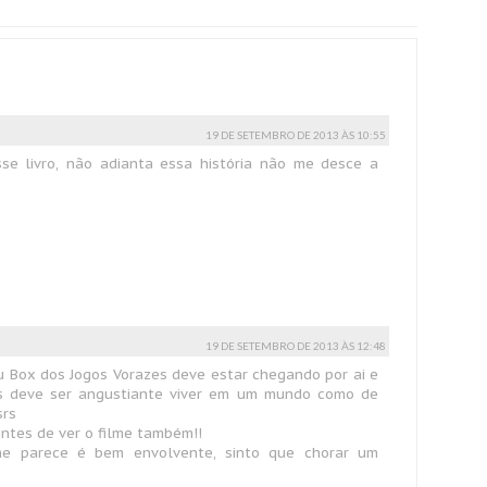
19 DE SETEMBRO DE 2013 ÀS 10:55
se livro, não adianta essa história não me desce a
19 DE SETEMBRO DE 2013 ÀS 12:48
Meu Box dos Jogos Vorazes deve estar chegando por ai e
os deve ser angustiante viver em um mundo como de
srs
ntes de ver o filme também!!
 me parece é bem envolvente, sinto que chorar um