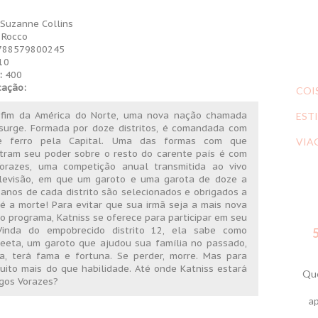
Suzanne Collins
Rocco
88579800245
10
:
400
icação:
COI
 fim da América do Norte, uma nova nação chamada
ESTI
urge. Formada por doze distritos, é comandada com
 ferro pela Capital. Uma das formas com que
VIA
ram seu poder sobre o resto do carente país é com
orazes, uma competição anual transmitida ao vivo
levisão, em que um garoto e uma garota de doze a
 anos de cada distrito são selecionados e obrigados a
té a morte! Para evitar que sua irmã seja a mais nova
do programa, Katniss se oferece para participar em seu
 Vinda do empobrecido distrito 12, ela sabe como
5
Peeta, um garoto que ajudou sua família no passado,
a, terá fama e fortuna. Se perder, morre. Mas para
uito mais do que habilidade. Até onde Katniss estará
Que
ogos Vorazes?
ap