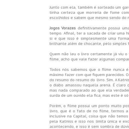
Junto com ela, também é sorteado um gar
tinha certeza que morreria de fome com
escolhidos e sabem que mesmo sendo do m
Jogos Vorazes
definitivamente possui uma
tempo. Afinal, ter a sacada de criar uma 
si e que isso é simplesmente uma forma
brilhante além de chocante, pelo simples f
Quem não leu o livro certamente já viu o
filme, acho que vale fazer algumas compa
Todos nós sabemos que o filme nunca é 
máximo fazer com que fiquem parecidos. O
do resumo do resumo do livro. Sim. A Katni
o diabo amassou naquela arena. É claro 
mas nada comparado ao que ela verdadei
surda de um ouvido ela fica, mas este é só
Porém, o filme possui um ponto muito pos
livro, que é o fato de no filme, termos 
inclusive na Capital, coisa que não temos
pela Katniss e isso nos limita única e e
acontecendo, e isso é sem sombra de dúvi