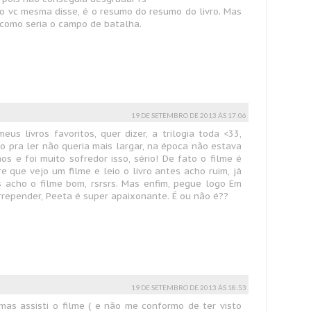
omo vc mesma disse, é o resumo do resumo do livro. Mas
como seria o campo de batalha.
19 DE SETEMBRO DE 2013 ÀS 17:06
us livros favoritos, quer dizer, a trilogia toda <33,
ro pra ler não queria mais largar, na época não estava
 e foi muito sofredor isso, sério! De fato o filme é
e que vejo um filme e leio o livro antes acho ruim, já
s acho o filme bom, rsrsrs. Mas enfim, pegue logo Em
rrepender, Peeta é super apaixonante. É ou não é??
19 DE SETEMBRO DE 2013 ÀS 18:53
, mas assisti o filme ( e não me conformo de ter visto