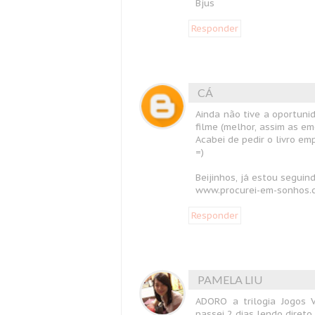
Bjus
Responder
CÁ
Ainda não tive a oportuni
filme (melhor, assim as em
Acabei de pedir o livro e
=)
Beijinhos, já estou seguin
www.procurei-em-sonhos.
Responder
PAMELA LIU
ADORO a trilogia Jogos 
passei 2 dias lendo direto