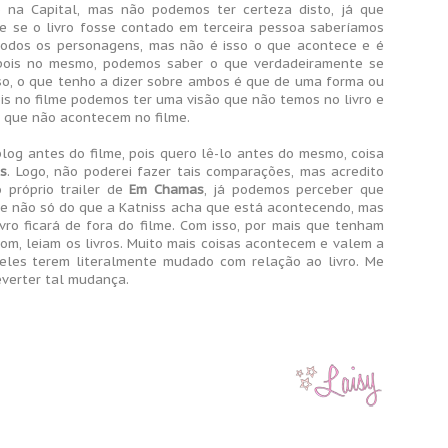
o na Capital, mas não podemos ter certeza disto, já que
te se o livro fosse contado em terceira pessoa saberíamos
odos os personagens, mas não é isso o que acontece e é
 pois no mesmo, podemos saber o que verdadeiramente se
sso, o que tenho a dizer sobre ambos é que de uma forma ou
ois no filme podemos ter uma visão que não temos no livro e
 que não acontecem no filme.
log antes do filme, pois quero lê-lo antes do mesmo, coisa
es
. Logo, não poderei fazer tais comparações, mas acredito
 próprio trailer de
Em Chamas
, já podemos perceber que
e não só do que a Katniss acha que está acontecendo, mas
ro ficará de fora do filme. Com isso, por mais que tenham
om, leiam os livros. Muito mais coisas acontecem e valem a
 eles terem literalmente mudado com relação ao livro. Me
everter tal mudança.