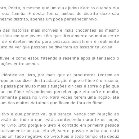
oto, Peeta, o mesmo que um dia ajudou Katniss quando ela
 sua família. E desta forma, ambos do distrito doze são
esmo distrito, apenas um pode permanecer vivo.
 das histórias mais incríveis e mais chocantes ao mesmo
história em que jovens têm que literalmente se matar entre
 de entretenimento para pessoas assistirem é realmente
ato de ver que pessoas se divertem ao assistir tal coisa.
 filme, e como estou fazendo a resenha após já ter saído o
rações entre ambos.
idêntico ao livro, por mais que os produtores tentem ao
 que posso dizer desta adaptação é que o filme é o resumo,
ss passa por muito mais situações difíceis e sofre o pão que
que no filme nós podemos perceber que ela sofre e muito,
ramente passa no livro. Para vocês terem uma noção, até
 um dos muitos detalhes que ficam de fora do filme.
itivo e que por incrível que pareça, vence com relação ao
a visão de tudo o que está acontecendo durante os jogos,
 no livro. Isto porque o livro é contado em primeira pessoa
xclusivamente ao que ela vê, sente, passa e acha que está
das um lado negativo do livro. Pois a todo tempo ela deduz