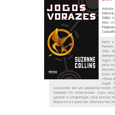
Autora:
Editora:
ISBN:
97
Ano:
20
Páginas
Classif
Após o
Panem s
mão de
demonst
Jogos V
pela te
dezoito
lutar a
vítima 
lugar.
sobreviver em um ambiente hostil. 
também foi selecionado. Caso venç
ganhar a competição, será preciso m
disposta a ir para ser vitoriosa nos J