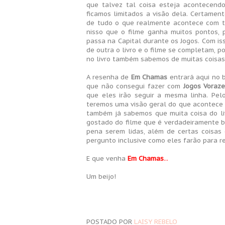
que talvez tal coisa esteja acontecend
ficamos limitados a visão dela. Certamen
de tudo o que realmente acontece com t
nisso que o filme ganha muitos pontos,
passa na Capital durante os Jogos. Com i
de outra o livro e o filme se completam, p
no livro também sabemos de muitas coisas
A resenha de
Em Chamas
entrará aqui no b
que não consegui fazer com
Jogos Voraz
que eles irão seguir a mesma linha. Pelo
teremos uma visão geral do que acontece 
também já sabemos que muita coisa do liv
gostado do filme que é verdadeiramente b
pena serem lidas, além de certas coisas
pergunto inclusive como eles farão para r
E que venha
Em Chamas
...
Um beijo!
POSTADO POR
LAISY REBELO