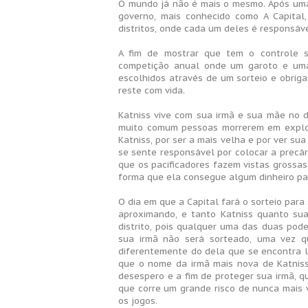
O mundo já não é mais o mesmo. Após uma
governo, mais conhecido como A Capital
distritos, onde cada um deles é responsáve
A fim de mostrar que tem o controle so
competição anual onde um garoto e uma 
escolhidos através de um sorteio e obrig
reste com vida.
Katniss vive com sua irmã e sua mãe no d
muito comum pessoas morrerem em explos
Katniss, por ser a mais velha e por ver s
se sente responsável por colocar a precá
que os pacificadores fazem vistas grossas
forma que ela consegue algum dinheiro p
O dia em que a Capital fará o sorteio para
aproximando, e tanto Katniss quanto su
distrito, pois qualquer uma das duas pod
sua irmã não será sorteado, uma vez q
diferentemente do dela que se encontra l
que o nome da irmã mais nova de Katnis
desespero e a fim de proteger sua irmã, 
que corre um grande risco de nunca mais 
os jogos.