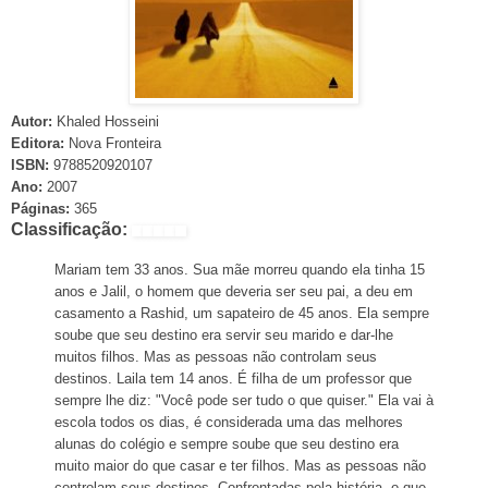
Autor:
Khaled Hosseini
Editora:
Nova Fronteira
ISBN:
9788520920107
Ano:
2007
Páginas:
365
Classificação:
Mariam tem 33 anos. Sua mãe morreu quando ela tinha 15
anos e Jalil, o homem que deveria ser seu pai, a deu em
casamento a Rashid, um sapateiro de 45 anos. Ela sempre
soube que seu destino era servir seu marido e dar-lhe
muitos filhos. Mas as pessoas não controlam seus
destinos. Laila tem 14 anos. É filha de um professor que
sempre lhe diz: "Você pode ser tudo o que quiser." Ela vai à
escola todos os dias, é considerada uma das melhores
alunas do colégio e sempre soube que seu destino era
muito maior do que casar e ter filhos. Mas as pessoas não
controlam seus destinos. Confrontadas pela história, o que