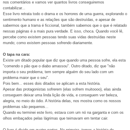
nos comentários e vamos ver quantos livros conseguiremos
contabilizar...
Esse livro retrata todo o drama e os horrores de uma guerra, explorando o
sentimento humano e as relações que são destruídas, e apesar de
sabermos que a trama é ficcional, também sabemos que o que é relatado
nessas páginas é a mais pura verdade. E isso, choca. Quando você lê,
percebe como existem pessoas tendo suas vidas destruídas neste
mundo; como existem pessoas sofrendo diariamente.
O tapa na cara:
Existe um ditado popular que diz que quando uma pessoa sofre, ela esta
"comendo o pão que o diabo amassou". Outro ditado, diz que "não
importa o seu problema; tem sempre alguém do seu lado com um
problema maior que o seu".
Pois bem... esses dois ditados se aplicam a esta história.
Apesar das protagonistas sofrerem (elas sofrem muitoooo), elas ainda
conseguem deixar uma linda lição de vida, e conseguem ver beleza,
alegria, no meio do ódio. A história delas, nos mostra como os nossos
problemas são pequenos...
Quando eu terminei este livro, estava com um nó na garganta e com os
olhos embaçados pelas lágrimas que teimavam em tentar cair.
O livro é divido em quatro partes. Na primeira, temos a história de