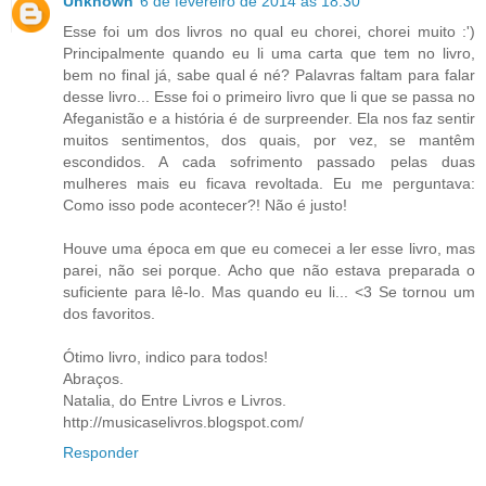
Unknown
6 de fevereiro de 2014 às 18:30
Esse foi um dos livros no qual eu chorei, chorei muito :')
Principalmente quando eu li uma carta que tem no livro,
bem no final já, sabe qual é né? Palavras faltam para falar
desse livro... Esse foi o primeiro livro que li que se passa no
Afeganistão e a história é de surpreender. Ela nos faz sentir
muitos sentimentos, dos quais, por vez, se mantêm
escondidos. A cada sofrimento passado pelas duas
mulheres mais eu ficava revoltada. Eu me perguntava:
Como isso pode acontecer?! Não é justo!
Houve uma época em que eu comecei a ler esse livro, mas
parei, não sei porque. Acho que não estava preparada o
suficiente para lê-lo. Mas quando eu li... <3 Se tornou um
dos favoritos.
Ótimo livro, indico para todos!
Abraços.
Natalia, do Entre Livros e Livros.
http://musicaselivros.blogspot.com/
Responder