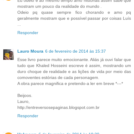
Eu odeio e ao mesmo tempo amo histórias assim sabe que
mostram um pouco da realidade do mundo .
Odeio pq quase sempre fico chorando e amo pq
geralmente mostram que e possível passar por coisas Luís
...
Responder
Lauro Moura
6 de fevereiro de 2014 às 15:37
Esse livro parece muito emocionante. Aliás já ouvi falar que
tudo que Khaled Hosseini escreve é assim, mostrando um
duro choque de realidade e as lições de vida por meio das
comoventes estórias de cada personagem.
A obra parece magnifica e pretendo-a ler em breve *---*
Beijoos.
Lauro,
http://entreversosepaginas.blogspot.com.br
Responder