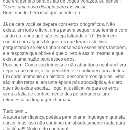
que era perfeito para os fãs de Jogos Vorazes, eu pensei:
"Achei uma nova distopia para me viciar".
Bem, não foi bem isso que aconteceu...
Já de cara você se depara com erros ortográficos. Não
existe, em todo o livro, uma palavra sequer, que termine com
-ando ou -endo que não esteja faltando o "d". Entrei em
contato com alguns blogueiros que leram este livro,
perguntando se eles tinham observado esses erros também,
e a resposta que obtive é que o livro é assim mesmo e que
existia uma razão para esses erros.
Pois bem. Como sou teimosa e não abandono nenhum livro
depois que começo, fui persistente e continuei com a leitura.
Em dado momento da história, descobriremos que os livros
são muito raros e, em uma época pós apocalíptica, é claro
que não existe escola... logo, a justificativa para os erros
seria a falta de conhecimento dos personagens, um
retrocesso na linguagem humana.
Tudo bem...
A autora tem licença poética para criar a linguagem que ela
quiser, mas isso não contribui em absolutamente nada para
a história!!! Muito pelo contrário!