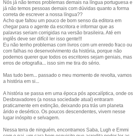
Nós já não temos problemas demais na língua portuguesa e
já não temos pessoas demais com dúvidas quanto a forma
correta de escrever a nossa língua??
Acho que faltou um pouco de bom senso da editora em
chegar para o agente da escritora e informar que as
palavras seriam corrigidas na versão brasileira. Até em
inglês deve ser difícil ler isso gente!!!
Eu não tenho problemas com livros com um enredo fraco ou
com falhas no desenvolvimento da história, porque não
podemos querer que todos os escritores sejam geniais, mas
erros de ortografia... isso sim me tira do sério.
Mas tudo bem... passado o meu momento de revolta, vamos
a história em si...
A história se passa em uma época pós apocalíptica, onde os
Desbravadores (a nossa sociedade atual) entraram
praticamente em extinção, deixando pra trás um planeta
árido e desértico. Os poucos descendentes, vivem nesse
lugar inóspito e selvagem.
Nessa terra de ninguém, encontramos Saba, Lugh e Emmi
com o pai, um cara bem esquisito que acredita poder ler as