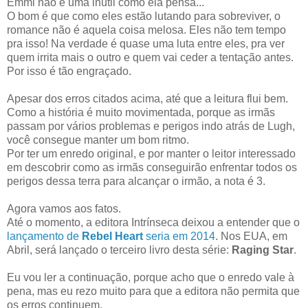
Emmi não é uma inútil como ela pensa...
O bom é que como eles estão lutando para sobreviver, o
romance não é aquela coisa melosa. Eles não tem tempo
pra isso! Na verdade é quase uma luta entre eles, pra ver
quem irrita mais o outro e quem vai ceder a tentação antes.
Por isso é tão engraçado.
Apesar dos erros citados acima, até que a leitura flui bem.
Como a história é muito movimentada, porque as irmãs
passam por vários problemas e perigos indo atrás de Lugh,
você consegue manter um bom ritmo.
Por ter um enredo original, e por manter o leitor interessado
em descobrir como as irmãs conseguirão enfrentar todos os
perigos dessa terra para alcançar o irmão, a nota é 3.
Agora vamos aos fatos.
Até o momento, a editora Intrínseca deixou a entender que o
lançamento de
Rebel Heart
seria em 2014
. Nos EUA, em
Abril, será lançado o terceiro livro desta série:
Raging Star
.
Eu vou ler a continuação, porque acho que o enredo vale à
pena, mas eu rezo muito para que a editora não permita que
os erros continuem.