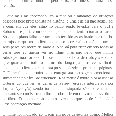
demonstram um carinho um pelo outro. No filme senti falta dessa
relação.
O que mais me incomodou foi a falta ou a mudança de situações
passadas pelo protagonista na história, e uma que eu não gostei, foi
a cena em que eles estão no barco sendo levados para o Sul e
Solomon se junta com dois companheiros e tentam tomar o barco;
Só que o plano falha por um deles ter sido assassinado por um dos
marujos, enquanto no livro o que acontece realmente é que um de
seus parceiros morre de varíola. Não dá para ficar citando todas as
cenas que eu queria ver no filme, mas não nego que minha
satisfação não foi total. Eu senti muito a falta de diálogos e achei
que guardaram todo o drama do longa para as cenas finais,
enquanto no livro o drama está presente desde as primeiras páginas.
O Filme funciona muito bem, entrega sua mensagem, emociona e
surpreende no nível de crueldade; Realmente é muito pior assistir as
torturas do que ler; as cenas da Patsey (escrava interpretada por
Lupita Nyong’o) sendo torturada e estuprada são extremamente
chocantes e cruéis, aconselho a todos a lerem o livro e a assistirem
ao filme. Em comparação com o livro e no quesito de fidelidade é
uma adaptação mediana.
O filme foi indicado ao Oscar em nove categorias como: Melhor