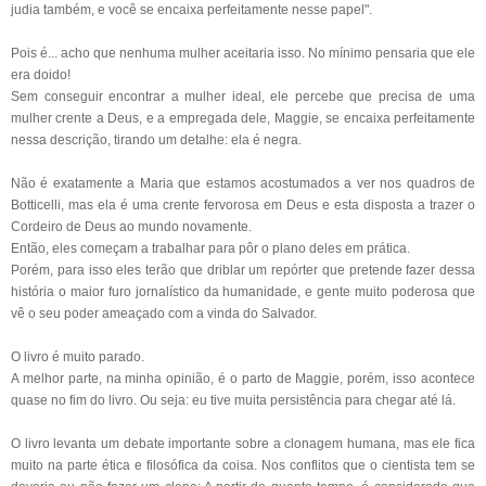
judia também, e você se encaixa perfeitamente nesse papel".
Pois é... acho que nenhuma mulher aceitaria isso. No mínimo pensaria que ele
era doido!
Sem conseguir encontrar a mulher ideal, ele percebe que precisa de uma
mulher crente a Deus, e a empregada dele, Maggie, se encaixa perfeitamente
nessa descrição, tirando um detalhe: ela é negra.
Não é exatamente a Maria que estamos acostumados a ver nos quadros de
Botticelli, mas ela é uma crente fervorosa em Deus e esta disposta a trazer o
Cordeiro de Deus ao mundo novamente.
Então, eles começam a trabalhar para pôr o plano deles em prática.
Porém, para isso eles terão que driblar um repórter que pretende fazer dessa
história o maior furo jornalístico da humanidade, e gente muito poderosa que
vê o seu poder ameaçado com a vinda do Salvador.
O livro é muito parado.
A melhor parte, na minha opinião, é o parto de Maggie, porém, isso acontece
quase no fim do livro. Ou seja: eu tive muita persistência para chegar até lá.
O livro levanta um debate importante sobre a clonagem humana, mas ele fica
muito na parte ética e filosófica da coisa. Nos conflitos que o cientista tem se