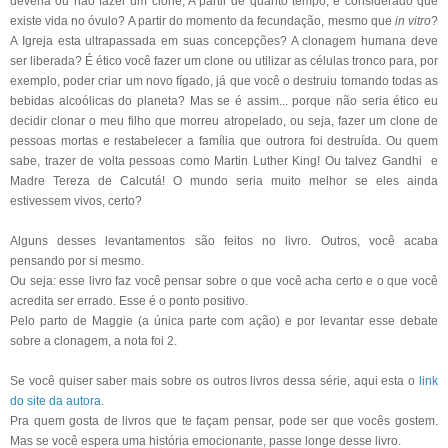
deveria ou não fazer um clone; A partir de quanto tempo, é considerado que
existe vida no óvulo? A partir do momento da fecundação, mesmo que
in vitro
?
A Igreja esta ultrapassada em suas concepções? A clonagem humana deve
ser liberada? É ético você fazer um clone ou utilizar as células tronco para, por
exemplo, poder criar um novo fígado, já que você o destruiu tomando todas as
bebidas alcoólicas do planeta? Mas se é assim... porque não seria ético eu
decidir clonar o meu filho que morreu atropelado, ou seja, fazer um clone de
pessoas mortas e restabelecer a família que outrora foi destruída. Ou quem
sabe, trazer de volta pessoas como Martin Luther King! Ou talvez Gandhi e
Madre Tereza de Calcutá! O mundo seria muito melhor se eles ainda
estivessem vivos, certo?
Alguns desses levantamentos são feitos no livro. Outros, você acaba
pensando por si mesmo.
Ou seja: esse livro faz você pensar sobre o que você acha certo e o que você
acredita ser errado. Esse é o ponto positivo.
Pelo parto de Maggie (a única parte com ação) e por levantar esse debate
sobre a clonagem, a nota foi 2.
Se você quiser saber mais sobre os outros livros dessa série, aqui esta o
link
do site da autora
.
Pra quem gosta de livros que te façam pensar, pode ser que vocês gostem.
Mas se você espera uma história emocionante, passe longe desse livro.