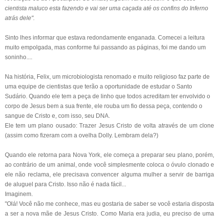
cientista maluco esta fazendo e vai ser uma caçada até os confins do Inferno
atrás dele".
Sinto lhes informar que estava redondamente enganada. Comecei a leitura
muito empolgada, mas conforme fui passando as páginas, foi me dando um
soninho....
Na história, Felix, um microbiologista renomado e muito religioso faz parte de
uma equipe de cientistas que terão a oportunidade de estudar o Santo
Sudário. Quando ele tem a peça de linho que todos acreditam ter envolvido o
corpo de Jesus bem a sua frente, ele rouba um fio dessa peça, contendo o
sangue de Cristo e, com isso, seu DNA.
Ele tem um plano ousado: Trazer Jesus Cristo de volta através de um clone
(assim como fizeram com a ovelha Dolly. Lembram dela?)
Quando ele retorna para Nova York, ele começa a preparar seu plano, porém,
ao contrário de um animal, onde você simplesmente coloca o óvulo clonado e
ele não reclama, ele precisava convencer alguma mulher a servir de barriga
de aluguel para Cristo. Isso não é nada fácil...
Imaginem.
"Olá! Você não me conhece, mas eu gostaria de saber se você estaria disposta
a ser a nova mãe de Jesus Cristo. Como Maria era judia, eu preciso de uma