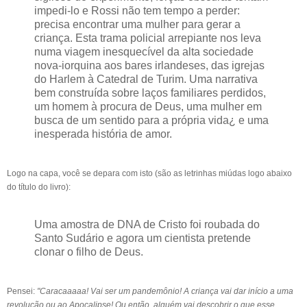
impedi-lo e Rossi não tem tempo a perder:
precisa encontrar uma mulher para gerar a
criança. Esta trama policial arrepiante nos leva
numa viagem inesquecível da alta sociedade
nova-iorquina aos bares irlandeses, das igrejas
do Harlem à Catedral de Turim. Uma narrativa
bem construída sobre laços familiares perdidos,
um homem à procura de Deus, uma mulher em
busca de um sentido para a própria vida¿ e uma
inesperada história de amor.
Logo na capa, você se depara com isto (são as letrinhas miúdas logo abaixo
do título do livro):
Uma amostra de DNA de Cristo foi roubada do
Santo Sudário e agora um cientista pretende
clonar o filho de Deus.
Pensei:
"Caracaaaaa! Vai ser um pandemônio! A criança vai dar início a uma
revolução ou ao Apocalipse! Ou então, alguém vai descobrir o que esse