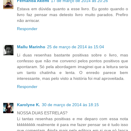
Fernanda Akemi
17 de março de 2014 às 20:26
Estava em dúvida quanto a esse livro. Eu gosto quando o
livro faz pensar mas detesto livro muito parados. Prefiro
não arriscar.
Responder
Mallu Marinho
25 de março de 2014 às 15:04
Li duas resenhas bastante positivas sobre o livro, mas
confesso que não me convenci pelos pontos positivos que
apontaram. Só pela abordagem imaginei que a leitura seria
um tanto chatinha e lenta. O enredo parece bem
interessante, mas pelo visto a história foi mal aproveitada.
Responder
Karolyne K.
30 de março de 2014 às 18:15
NOSSA DUAS ESTRELAS?
Li tantas resenhas positivas e me deparo com essa nota
kkkkkkkkk realmente é para me fazer pensar se é tudo isso
que comentam. Ainda mais pela editora em si que só lança