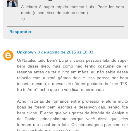
A leitura é super rápida mesmo Luis. Pode ler sem
medo (e sem risco de cair no sono!)
=)
Responder
Unknown
9 de agosto de 2015 às 18:03
Oi Natalia, tudo bem? Eu já vi várias pessoas falando super
bem desse livro, mas como não tenho costume de ler
resenha antes de ter o livro em mãos, eu não sabia dessa
relação com a irmã gêmea dela e isso parece ser bem
tocante mesmo, e apesar de não ter gostado do filme "P.S.
Eu te Amo", acho que eu vou ficar emocionada.
Acho histórias de romance entre professor e aluna muito
boas se forem bem escritas e desenvolvidas, senão fica
bem clichê. E acho que vou gostar da história da Ashlyn e
do Daniel, principalmente porque você disse que eles
formam um casal bem fofo. Os personagens parecem ser
bem construídos e isso já é ótimo.